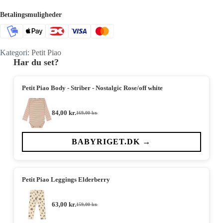
Betalingsmuligheder
Kategori:
Petit Piao
Har du set?
Petit Piao Body - Striber - Nostalgic Rose/off white
84,00
kr.
169,00
kr.
Den
Den
oprindelige
aktuelle
pris
pris
var:
er:
BABYRIGET.DK →
169,00 kr..
84,00 kr..
Petit Piao Leggings Elderberry
63,00
kr.
159,00
kr.
Den
Den
oprindelige
aktuelle