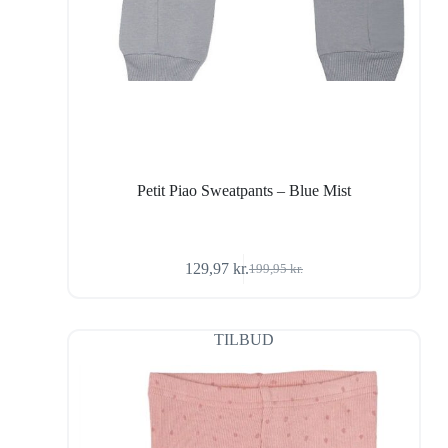
Petit Piao Sweatpants – Blue Mist
129,97
kr.
199,95
kr.
Den
Den
oprindelige
aktuelle
pris
pris
var:
er:
TILBUD
199,95 kr..
129,97 kr..