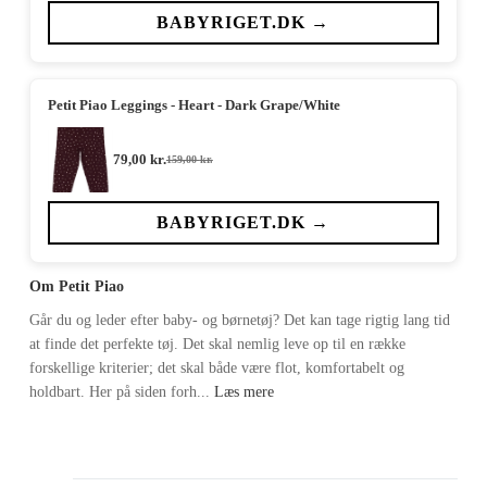
pris
pris
var:
er:
BABYRIGET.DK →
159,00 kr..
63,00 kr..
Petit Piao Leggings - Heart - Dark Grape/White
79,00
kr.
159,00
kr.
Den
Den
oprindelige
aktuelle
pris
pris
var:
er:
BABYRIGET.DK →
159,00 kr..
79,00 kr..
Om Petit Piao
Går du og leder efter baby- og børnetøj? Det kan tage rigtig lang tid
at finde det perfekte tøj. Det skal nemlig leve op til en række
forskellige kriterier; det skal både være flot, komfortabelt og
holdbart. Her på siden forh...
Læs mere