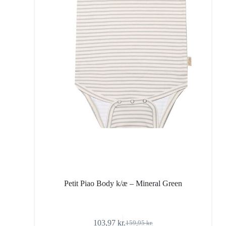
Petit Piao Body k/æ – Mineral Green
103,97
kr.
159,95
kr.