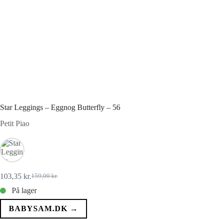
Star Leggings – Eggnog Butterfly – 56
Petit Piao
103,35
kr.
159,00
kr.
Den
Den
oprindelige
aktuelle
På lager
pris
pris
var:
er:
BABYSAM.DK →
159,00 kr..
103,35 kr..