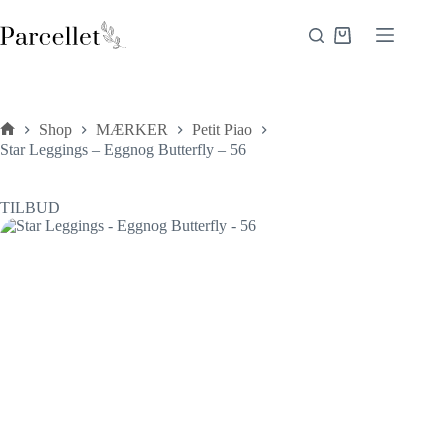
Fortsæt
til
Indkøbskurv
indhold
Shop
MÆRKER
Petit Piao
Forside
Star Leggings – Eggnog Butterfly – 56
TILBUD