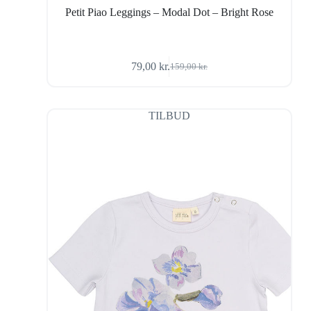
Petit Piao Leggings – Modal Dot – Bright Rose
79,00
kr.
159,00
kr.
Den
Den
oprindelige
aktuelle
pris
pris
var:
er:
TILBUD
159,00 kr..
79,00 kr..