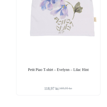
Petit Piao T-shirt – Evelynn – Lilac Hint
118,97
kr.
169,95
kr.
Den
Den
oprindelige
aktuelle
pris
pris
var:
er: