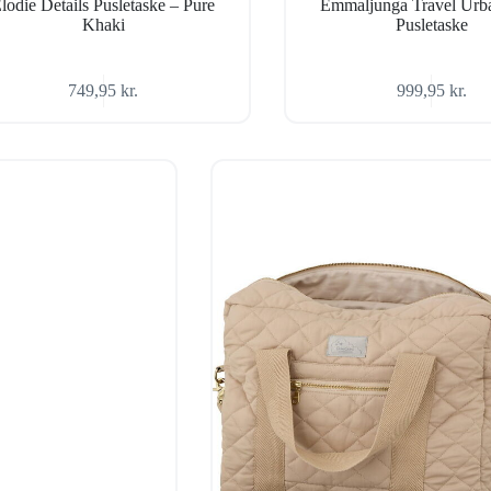
lodie Details Pusletaske – Pure
Emmaljunga Travel Urba
Khaki
Pusletaske
749,95
kr.
999,95
kr.