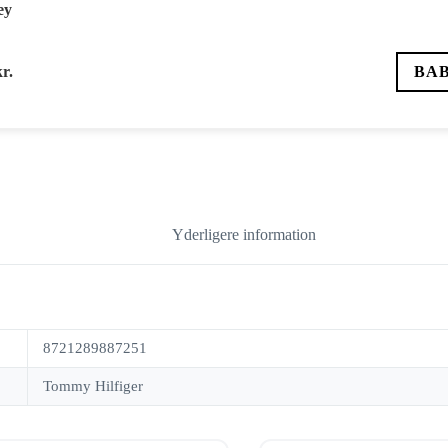
ey
kr.
BA
Yderligere information
8721289887251
Tommy Hilfiger