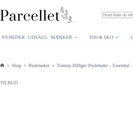
Fortsæt
til
indhold
Ingen
resultater
NYHEDER
UDSALG
MÆRKER
TØJ & SKO
Shop
Pusletasker
Tommy Hilfiger Pusletaske – Essential 
Forside
TILBUD