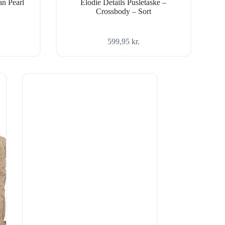
n Pearl
Elodie Details Pusletaske –
Crossbody – Sort
599,95
kr.