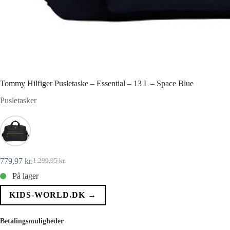
Tommy Hilfiger Pusletaske – Essential – 13 L – Space Blue
Pusletasker
779,97
kr.
1.299,95
kr.
Den
Den
oprindelige
aktuelle
På lager
pris
pris
var:
er:
KIDS-WORLD.DK →
1.299,95 kr..
779,97 kr..
Betalingsmuligheder