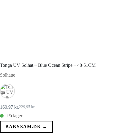
Tonga UV Solhat – Blue Ocean Stripe – 48-51CM
Solhatte
160,97
kr.
229,95
kr.
Den
Den
oprindelige
aktuelle
På lager
pris
pris
var:
er:
BABYSAM.DK →
229,95 kr..
160,97 kr..