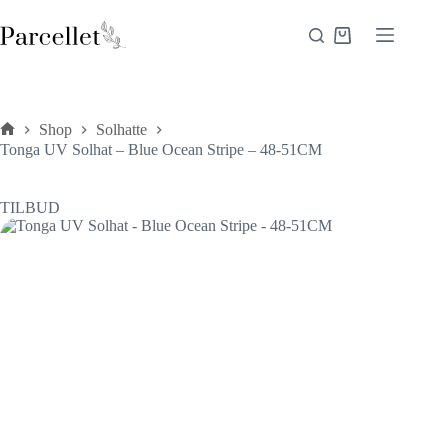
Fortsæt
til
Indkøbskurv
indhold
Shop
Solhatte
Forside
Tonga UV Solhat – Blue Ocean Stripe – 48-51CM
TILBUD