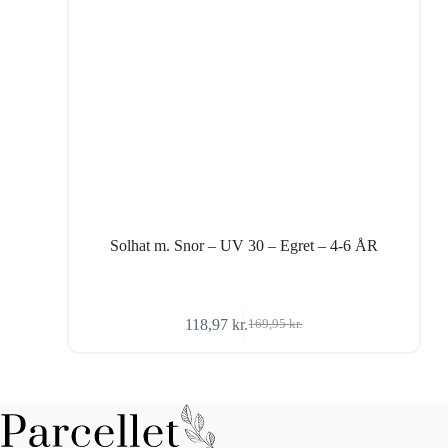
Solhat m. Snor – UV 30 – Egret – 4-6 ÅR
118,97
kr.
169,95
kr.
Den
Den
oprindelige
aktuelle
pris
pris
var:
er:
169,95 kr..
118,97 kr..