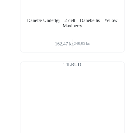
Danefæ Undertøj – 2-delt – Danebellis – Yellow
Maxiberry
162,47
kr.
249,95
kr.
Den
Den
oprindelige
aktuelle
pris
pris
var:
er:
TILBUD
249,95 kr..
162,47 kr..