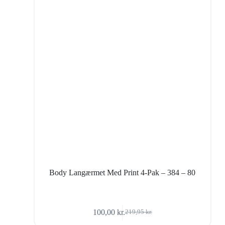
Body Langærmet Med Print 4-Pak – 384 – 80
100,00
kr.
219,95
kr.
Den
Den
oprindelige
aktuelle