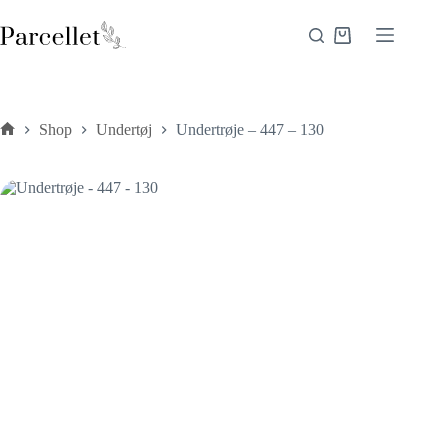
Fortsæt
til
Indkøbskurv
indhold
Shop
Undertøj
Undertrøje – 447 – 130
Forside