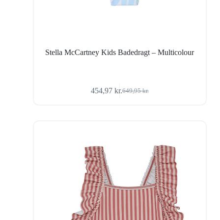
Stella McCartney Kids Badedragt – Multicolour
454,97
kr.
649,95
kr.
Den
Den
oprindelige
aktuelle
pris
pris
var:
er:
649,95 kr..
454,97 kr..