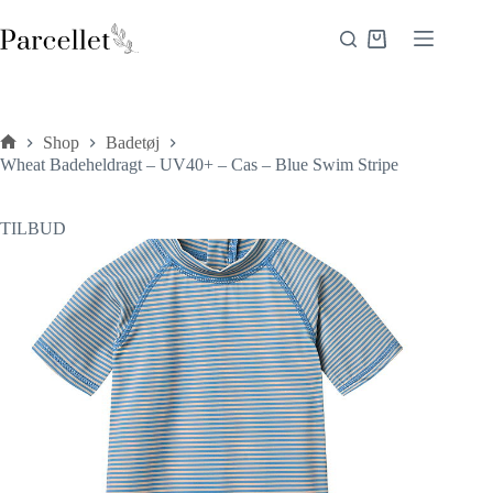
Fortsæt
til
Indkøbskurv
indhold
Shop
Badetøj
Forside
Wheat Badeheldragt – UV40+ – Cas – Blue Swim Stripe
TILBUD