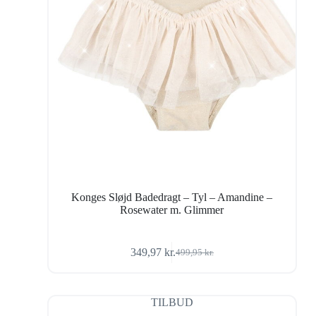
Konges Sløjd Badedragt – Tyl – Amandine –
Rosewater m. Glimmer
349,97
kr.
499,95
kr.
Den
Den
oprindelige
aktuelle
pris
pris
var:
er:
TILBUD
499,95 kr..
349,97 kr..