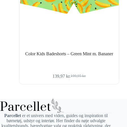
Color Kids Badeshorts – Green Mint m. Bananer
139,97
kr.
199,95
kr.
Den
Den
oprindelige
aktuelle
pris
pris
var:
er:
199,95 kr..
139,97 kr..
Parcellet
er et univers med viden, guides og inspiration til
børnetøj, udstyr og interiør. Her finder du nøje udvalgte
kvalitetsbrands, bæredygtige valg og praktisk rådgivning, der