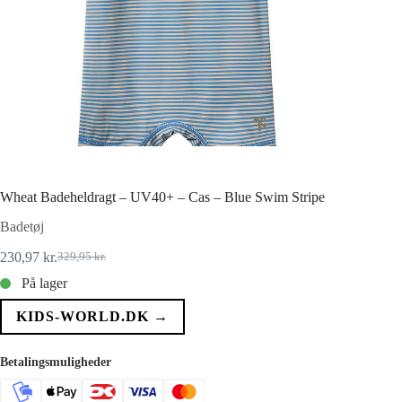
Wheat Badeheldragt – UV40+ – Cas – Blue Swim Stripe
Badetøj
230,97
kr.
329,95
kr.
Den
Den
oprindelige
aktuelle
På lager
pris
pris
var:
er:
KIDS-WORLD.DK →
329,95 kr..
230,97 kr..
Betalingsmuligheder