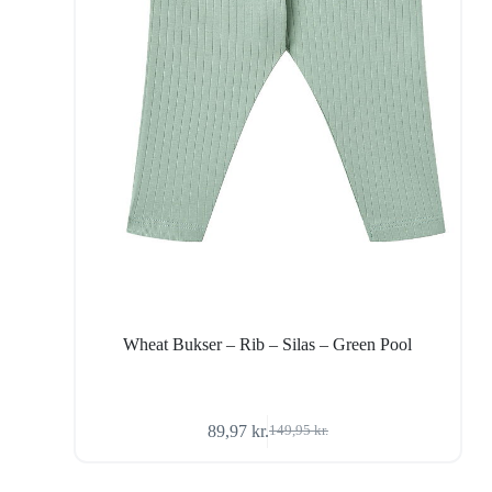
Wheat Bukser – Rib – Silas – Green Pool
89,97
kr.
149,95
kr.
Den
Den
oprindelige
aktuelle
pris
pris