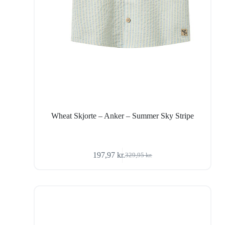
Wheat Skjorte – Anker – Summer Sky Stripe
197,97
kr.
329,95
kr.
Den
Den
oprindelige
aktuelle
pris
pris
var:
er:
329,95 kr..
197,97 kr..