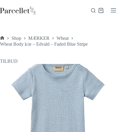
Fortsæt
til
Indkøbskurv
indhold
Shop
MÆRKER
Wheat
Forside
Wheat Body k/æ – Edvald – Faded Blue Stripe
TILBUD