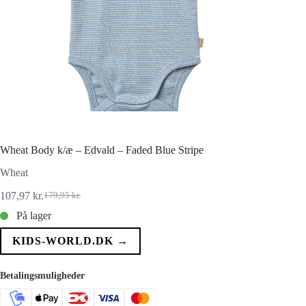
Wheat Body k/æ – Edvald – Faded Blue Stripe
Wheat
107,97
kr.
179,95
kr.
Den
Den
oprindelige
aktuelle
På lager
pris
pris
var:
er:
KIDS-WORLD.DK →
179,95 kr..
107,97 kr..
Betalingsmuligheder