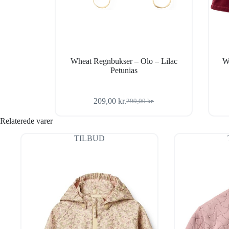
Wheat Regnbukser – Olo – Lilac
W
Petunias
209,00
kr.
299,00
kr.
Den
Den
oprindelige
aktuelle
Relaterede varer
pris
pris
var:
er:
TILBUD
299,00 kr..
209,00 kr..