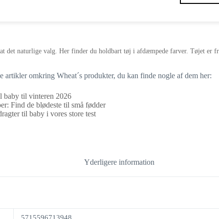
t det naturlige valg. Her finder du holdbart tøj i afdæmpede farver. Tøjet er fr
ge artikler omkring Wheat´s produkter, du kan finde nogle af dem her:
l baby til vinteren 2026
r: Find de blødeste til små fødder
agter til baby i vores store test
Yderligere information
5715596713948