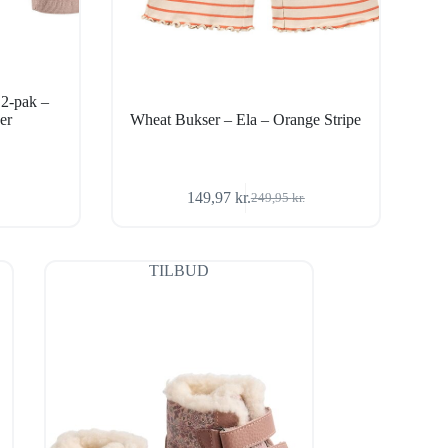
 2-pak –
er
Wheat Bukser – Ela – Orange Stripe
149,97
kr.
249,95
kr.
Den
Den
oprindelige
aktuelle
pris
pris
var:
er:
TILBUD
249,95 kr..
149,97 kr..