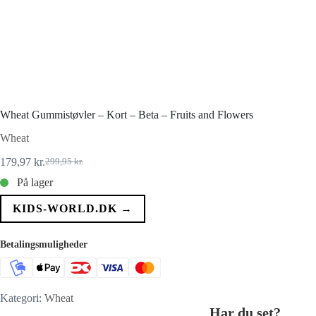
Wheat Gummistøvler – Kort – Beta – Fruits and Flowers
Wheat
179,97
kr.
299,95
kr.
Den
Den
oprindelige
aktuelle
På lager
pris
pris
var:
er:
KIDS-WORLD.DK →
299,95 kr..
179,97 kr..
Betalingsmuligheder
Kategori:
Wheat
Har du set?