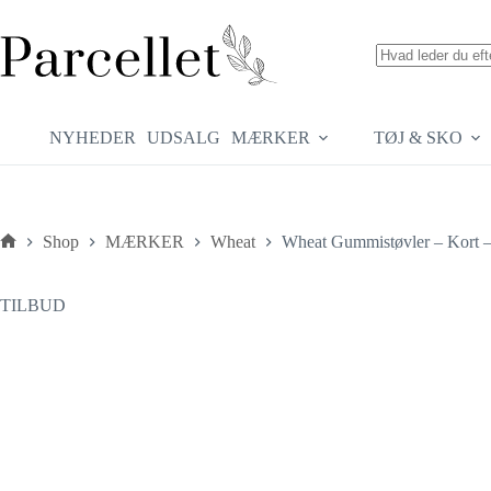
Fortsæt
til
indhold
Ingen
resultater
NYHEDER
UDSALG
MÆRKER
TØJ & SKO
Shop
MÆRKER
Wheat
Wheat Gummistøvler – Kort – 
Forside
TILBUD