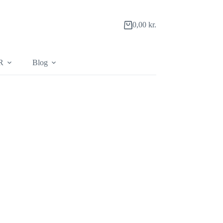
0,00
kr.
Indkøbskurv
R
Blog