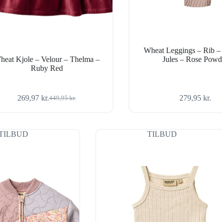
Wheat Leggings – Rib –
heat Kjole – Velour – Thelma –
Jules – Rose Powd
Ruby Red
269,97
kr.
279,95
kr.
449,95
kr.
Den
Den
oprindelige
aktuelle
pris
pris
var:
er:
TILBUD
TILBUD
449,95 kr..
269,97 kr..