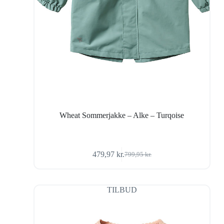
Wheat Sommerjakke – Alke – Turqoise
479,97
kr.
799,95
kr.
Den
Den
oprindelige
aktuelle
pris
pris
var:
er:
TILBUD
799,95 kr..
479,97 kr..