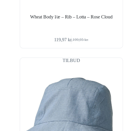
Wheat Body l/æ – Rib – Lotta – Rose Cloud
119,97
kr.
199,95
kr.
Den
Den
oprindelige
aktuelle
pris
pris
var:
er:
TILBUD
199,95 kr..
119,97 kr..