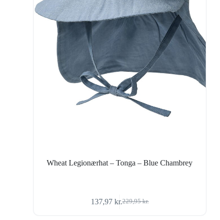
Wheat Legionærhat – Tonga – Blue Chambrey
137,97
kr.
229,95
kr.
Den
Den
oprindelige
aktuelle