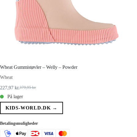
Wheat Gummistøvler – Welly – Powder
Wheat
227,97
kr.
379,95
kr.
Den
Den
oprindelige
aktuelle
På lager
pris
pris
var:
er:
KIDS-WORLD.DK →
379,95 kr..
227,97 kr..
Betalingsmuligheder