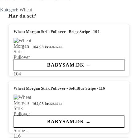
Kategori:
Wheat
Har du set?
Wheat Morgan Strik Pullover - Beige Stripe - 104
164,98
kr.
329,95
kr.
Den
Den
oprindelige
aktuelle
pris
pris
var:
er:
BABYSAM.DK →
329,95 kr..
164,98 kr..
Wheat Morgan Strik Pullover - Soft Blue Stripe - 116
164,98
kr.
329,95
kr.
Den
Den
oprindelige
aktuelle
pris
pris
var:
er:
BABYSAM.DK →
329,95 kr..
164,98 kr..