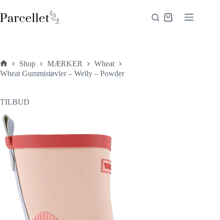
Fortsæt
til
Indkøbskurv
indhold
Shop
MÆRKER
Wheat
Forside
Wheat Gummistøvler – Welly – Powder
TILBUD