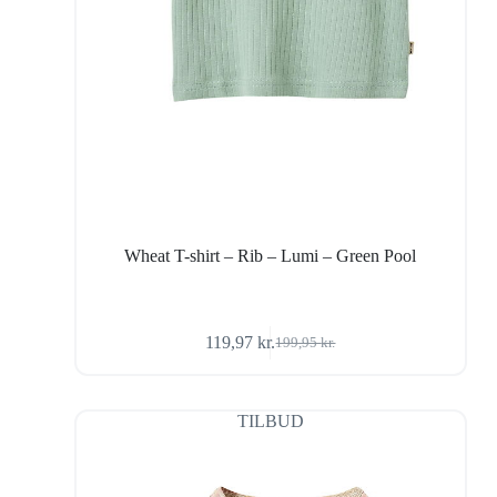
Wheat T-shirt – Rib – Lumi – Green Pool
119,97
kr.
199,95
kr.
Den
Den
oprindelige
aktuelle
pris
pris
var:
er:
TILBUD
199,95 kr..
119,97 kr..