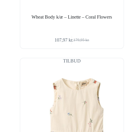
Wheat Body k/æ – Linette – Coral Flowers
107,97
kr.
179,95
kr.
Den
Den
oprindelige
aktuelle
pris
pris
var:
er:
TILBUD
179,95 kr..
107,97 kr..