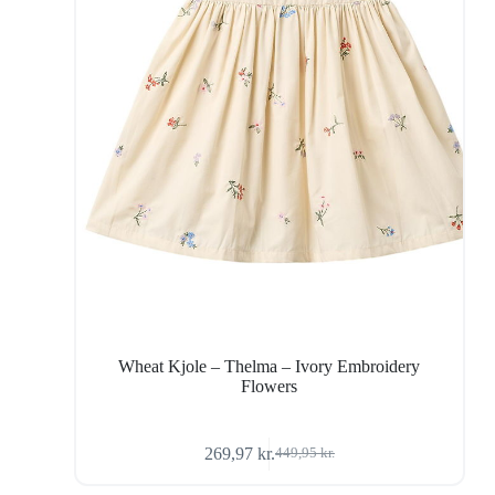
Wheat Kjole – Thelma – Ivory Embroidery
Flowers
269,97
kr.
449,95
kr.
Den
Den
oprindelige
aktuelle