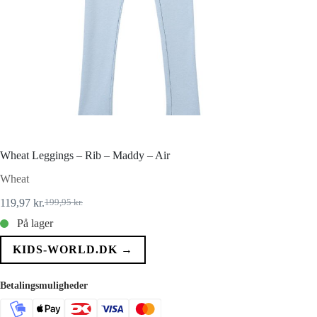
Wheat Leggings – Rib – Maddy – Air
Wheat
119,97
kr.
199,95
kr.
Den
Den
oprindelige
aktuelle
På lager
pris
pris
var:
er:
KIDS-WORLD.DK →
199,95 kr..
119,97 kr..
Betalingsmuligheder