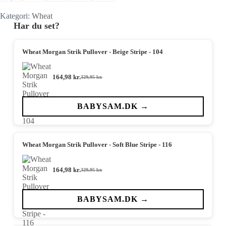
Kategori:
Wheat
Har du set?
Wheat Morgan Strik Pullover - Beige Stripe - 104
164,98
kr.
329,95
kr.
Den
Den
oprindelige
aktuelle
pris
pris
var:
er:
BABYSAM.DK →
329,95 kr..
164,98 kr..
Wheat Morgan Strik Pullover - Soft Blue Stripe - 116
164,98
kr.
329,95
kr.
Den
Den
oprindelige
aktuelle
pris
pris
var:
er:
BABYSAM.DK →
329,95 kr..
164,98 kr..