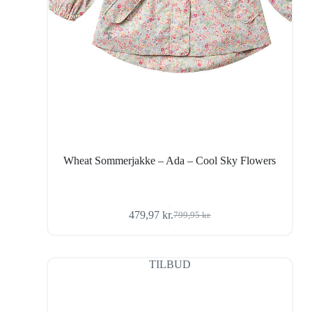
Wheat Sommerjakke – Ada – Cool Sky Flowers
479,97
kr.
799,95
kr.
Den
Den
oprindelige
aktuelle
pris
pris
var:
er:
TILBUD
799,95 kr..
479,97 kr..