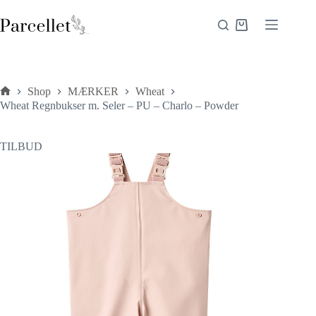
Fortsæt
til
Indkøbskurv
indhold
Shop
MÆRKER
Wheat
Forside
Wheat Regnbukser m. Seler – PU – Charlo – Powder
TILBUD