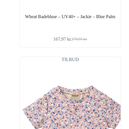
Wheat Badebluse – UV40+ – Jackie – Blue Palm
167,97
kr.
279,95
kr.
Den
Den
oprindelige
aktuelle
pris
pris
var:
er:
TILBUD
279,95 kr..
167,97 kr..