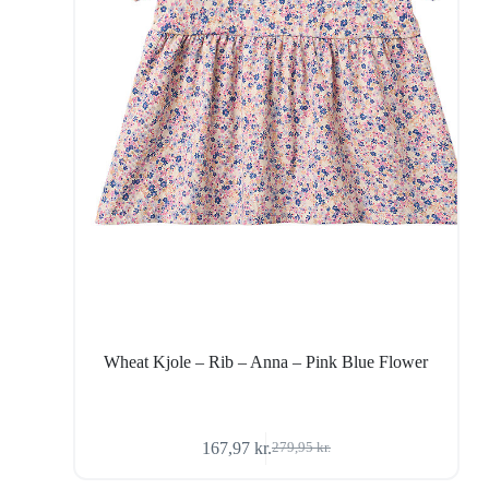
Wheat Kjole – Rib – Anna – Pink Blue Flower
167,97
kr.
279,95
kr.
Den
Den
oprindelige
aktuelle