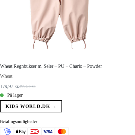
Wheat Regnbukser m. Seler – PU – Charlo – Powder
Wheat
179,97
kr.
299,95
kr.
Den
Den
oprindelige
aktuelle
På lager
pris
pris
var:
er:
KIDS-WORLD.DK →
299,95 kr..
179,97 kr..
Betalingsmuligheder