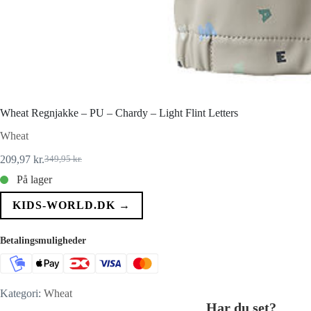
Wheat Regnjakke – PU – Chardy – Light Flint Letters
Wheat
209,97
kr.
349,95
kr.
Den
Den
oprindelige
aktuelle
På lager
pris
pris
var:
er:
KIDS-WORLD.DK →
349,95 kr..
209,97 kr..
Betalingsmuligheder
Kategori:
Wheat
Har du set?