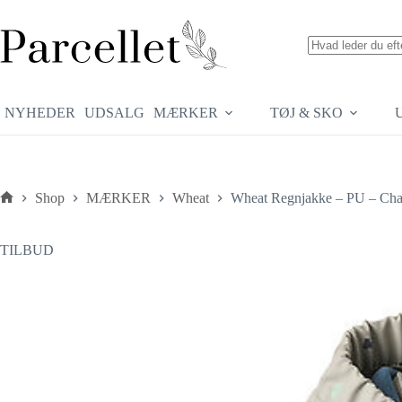
Fortsæt
til
indhold
Ingen
resultater
NYHEDER
UDSALG
MÆRKER
TØJ & SKO
Shop
MÆRKER
Wheat
Wheat Regnjakke – PU – Chard
Forside
TILBUD