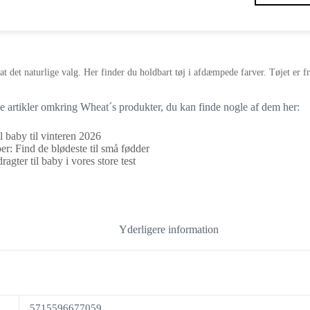
t det naturlige valg. Her finder du holdbart tøj i afdæmpede farver. Tøjet er fr
ge artikler omkring Wheat´s produkter, du kan finde nogle af dem her:
l baby til vinteren 2026
r: Find de blødeste til små fødder
agter til baby i vores store test
Yderligere information
5715596677059