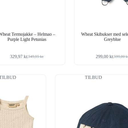
Wheat Termojakke – Helmao –
Wheat Skibukser med sele
Purple Light Petunias
Greyblue
329,97
kr.
299,00
kr.
549,95
kr.
599,00
k
Den
Den
Den
Den
oprindelige
aktuelle
oprindel
aktuelle
pris
pris
pris
pris
var:
er:
var:
er:
TILBUD
TILBUD
549,95 kr..
329,97 kr..
599,00 k
299,00 k