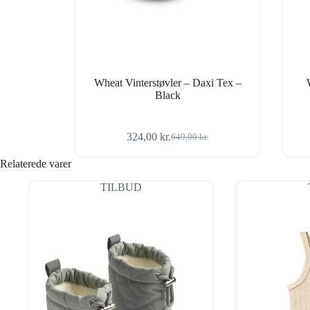
Wheat Vinterstøvler – Daxi Tex –
Black
324,00
kr.
649,00
kr.
Den
Den
oprindelige
aktuelle
Relaterede varer
pris
pris
var:
er:
TILBUD
649,00 kr..
324,00 kr..