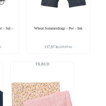
r – Sal –
Wheat Sommerdragt – Per – Ink
137,97
kr.
r.
229,95
kr.
Den
Den
ige
oprindelige
aktuelle
pris
pris
var:
er:
TILBUD
r..
r..
229,95 kr..
137,97 kr..