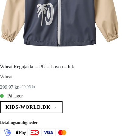
Wheat Regnjakke – PU – Lovoa – Ink
Wheat
299,97
kr.
499,95
kr.
Den
Den
oprindelige
aktuelle
På lager
pris
pris
var:
er:
KIDS-WORLD.DK →
499,95 kr..
299,97 kr..
Betalingsmuligheder