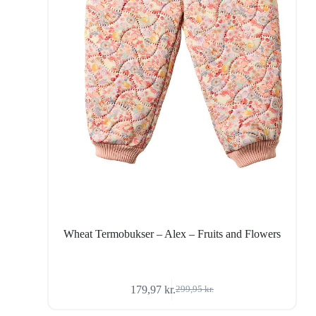
Wheat Termobukser – Alex – Fruits and Flowers
179,97
kr.
299,95
kr.
Den
Den
oprindelige
aktuelle