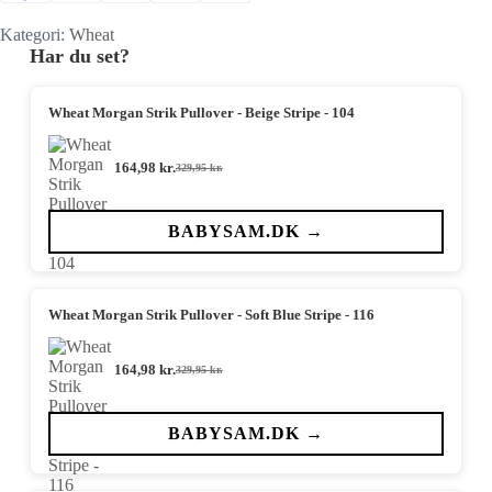
Kategori:
Wheat
Har du set?
Wheat Morgan Strik Pullover - Beige Stripe - 104
164,98
kr.
329,95
kr.
Den
Den
oprindelige
aktuelle
pris
pris
var:
er:
BABYSAM.DK →
329,95 kr..
164,98 kr..
Wheat Morgan Strik Pullover - Soft Blue Stripe - 116
164,98
kr.
329,95
kr.
Den
Den
oprindelige
aktuelle
pris
pris
var:
er:
BABYSAM.DK →
329,95 kr..
164,98 kr..