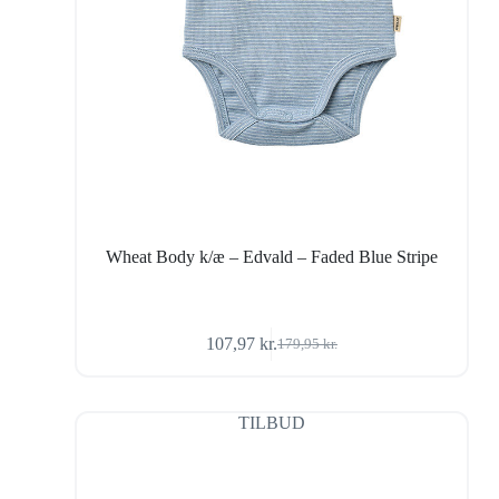
Wheat Body k/æ – Edvald – Faded Blue Stripe
107,97
kr.
179,95
kr.
Den
Den
oprindelige
aktuelle
pris
pris
var:
er:
TILBUD
179,95 kr..
107,97 kr..