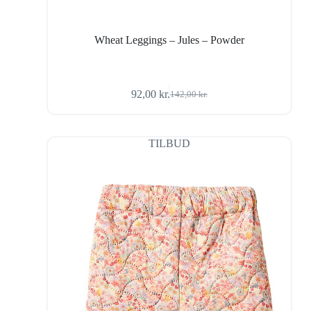
Wheat Leggings – Jules – Powder
92,00
kr.
142,00
kr.
Den
Den
oprindelige
aktuelle
pris
pris
var:
er:
TILBUD
142,00 kr..
92,00 kr..