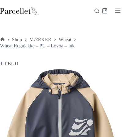
Fortsæt
til
Indkøbskurv
indhold
Shop
MÆRKER
Wheat
Forside
Wheat Regnjakke – PU – Lovoa – Ink
TILBUD