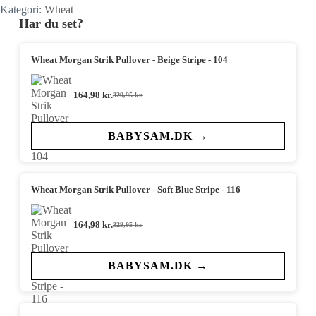
Kategori:
Wheat
Har du set?
Wheat Morgan Strik Pullover - Beige Stripe - 104
164,98
kr.
329,95
kr.
Den
Den
oprindelige
aktuelle
pris
pris
var:
er:
BABYSAM.DK →
329,95 kr..
164,98 kr..
Wheat Morgan Strik Pullover - Soft Blue Stripe - 116
164,98
kr.
329,95
kr.
Den
Den
oprindelige
aktuelle
pris
pris
var:
er:
BABYSAM.DK →
329,95 kr..
164,98 kr..