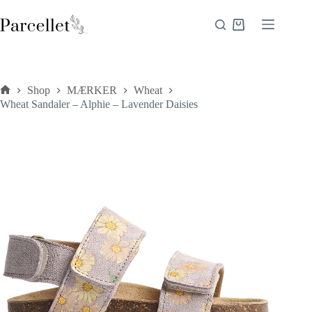
Fortsæt
til
Indkøbskurv
indhold
Shop
MÆRKER
Wheat
Forside
Wheat Sandaler – Alphie – Lavender Daisies