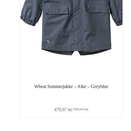
Wheat Sommerjakke – Alke – Greyblue
479,97
kr.
799,95
kr.
Den
Den
oprindelige
aktuelle
pris
pris
var:
er: