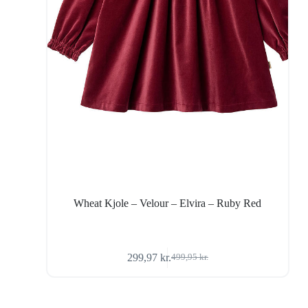
Wheat Kjole – Velour – Elvira – Ruby Red
299,97
kr.
499,95
kr.
Den
Den
oprindelige
aktuelle
pris
pris
var:
er: