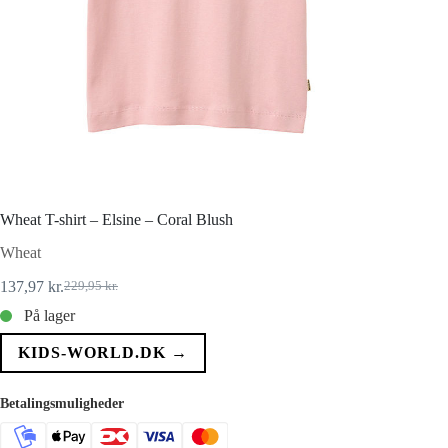
Wheat T-shirt – Elsine – Coral Blush
Wheat
137,97
kr.
229,95
kr.
Den
Den
oprindelige
aktuelle
På lager
pris
pris
var:
er:
KIDS-WORLD.DK →
229,95 kr..
137,97 kr..
Betalingsmuligheder