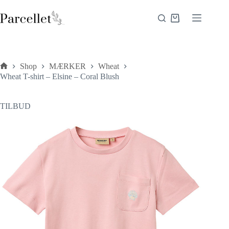
Fortsæt
til
Indkøbskurv
indhold
Shop
MÆRKER
Wheat
Forside
Wheat T-shirt – Elsine – Coral Blush
TILBUD