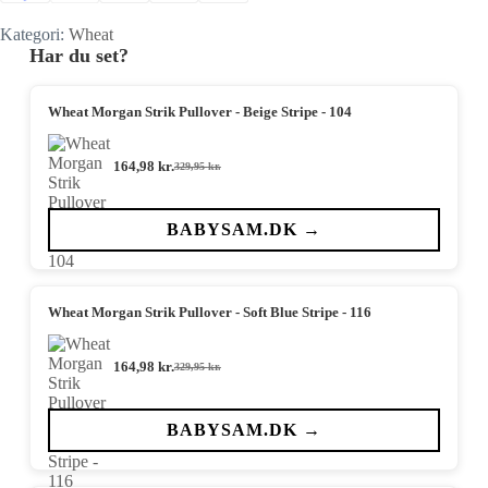
Kategori:
Wheat
Har du set?
Wheat Morgan Strik Pullover - Beige Stripe - 104
164,98
kr.
329,95
kr.
Den
Den
oprindelige
aktuelle
pris
pris
var:
er:
BABYSAM.DK →
329,95 kr..
164,98 kr..
Wheat Morgan Strik Pullover - Soft Blue Stripe - 116
164,98
kr.
329,95
kr.
Den
Den
oprindelige
aktuelle
pris
pris
var:
er:
BABYSAM.DK →
329,95 kr..
164,98 kr..