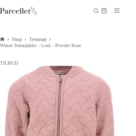
Fortsæt
til
Indkøbskurv
indhold
Shop
Termotøj
Forside
Wheat Termojakke – Loui – Powder Rose
TILBUD