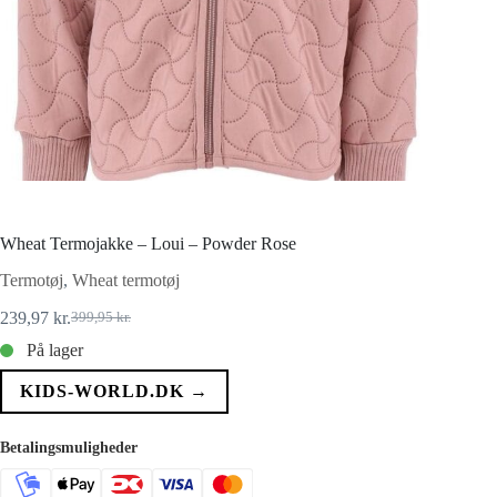
Wheat Termojakke – Loui – Powder Rose
Termotøj
,
Wheat termotøj
239,97
kr.
399,95
kr.
Den
Den
oprindelige
aktuelle
På lager
pris
pris
var:
er:
KIDS-WORLD.DK →
399,95 kr..
239,97 kr..
Betalingsmuligheder