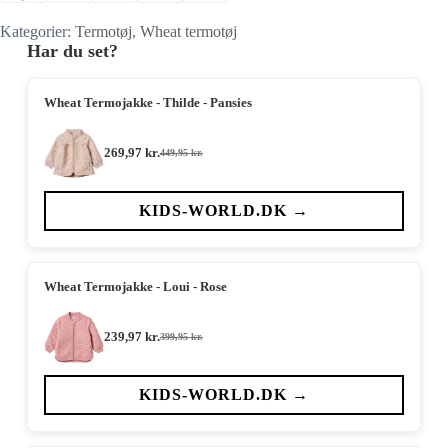
Kategorier:
Termotøj
,
Wheat termotøj
Har du set?
Wheat Termojakke - Thilde - Pansies
269,97
kr.
449,95
kr.
Den
Den
oprindelige
aktuelle
pris
pris
var:
er:
KIDS-WORLD.DK →
449,95 kr..
269,97 kr..
Wheat Termojakke - Loui - Rose
239,97
kr.
399,95
kr.
Den
Den
oprindelige
aktuelle
pris
pris
var:
er:
KIDS-WORLD.DK →
399,95 kr..
239,97 kr..