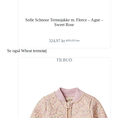
Sofie Schnoor Termojakke m. Fleece – Agne –
Sweet Rose
324,97
kr.
499,95
kr.
Den
Den
oprindelige
aktuelle
Se også Wheat termotøj
pris
pris
var:
er:
TILBUD
499,95 kr..
324,97 kr..