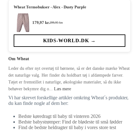
Wheat Termobukser - Alex - Dusty Purple
179,97
kr.
299,95
kr.
Den
Den
oprindelige
aktuelle
pris
pris
var:
er:
KIDS-WORLD.DK →
299,95 kr..
179,97 kr..
Om Wheat
Leder du efter nyt overtøj til børnene, så er det danske mærke Wheat
det naturlige valg. Her finder du holdbart tøj i afdæmpede farver.
Tøjet er fremstillet i naturlige, økologiske materialer, så du ikke
behøver bekymre dig o...
Læs mere
Vi har skrevet forskellige artikler omkring Wheat´s produkter,
du kan finde nogle af dem her:
Bedste køredragt til baby til vinteren 2026
Bedste babystrømper: Find de blødeste til små fødder
Find de bedste heldragter til baby i vores store test