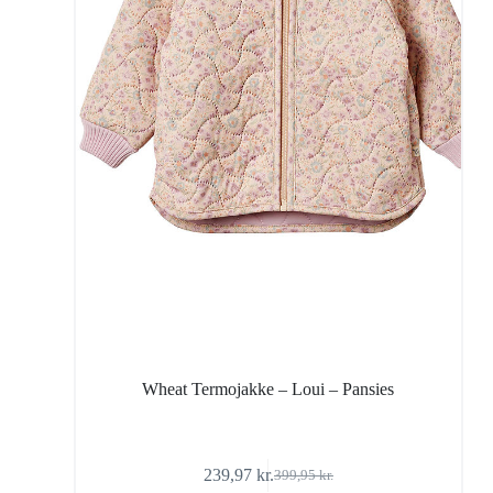
Wheat Termojakke – Loui – Pansies
239,97
kr.
399,95
kr.
Den
Den