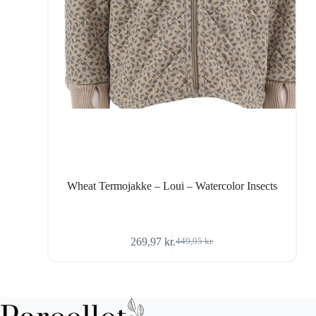
Wheat Termojakke – Loui – Watercolor Insects
269,97
kr.
449,95
kr.
Den
Den
oprindelige
aktuelle
pris
pris
var:
er:
449,95 kr..
269,97 kr..