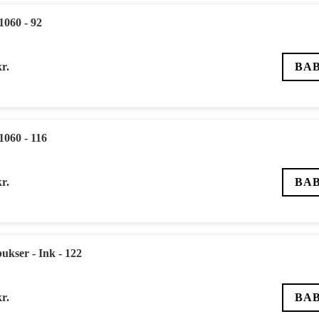
1060 - 92
kr.
BA
1060 - 116
kr.
BA
kser - Ink - 122
kr.
BA