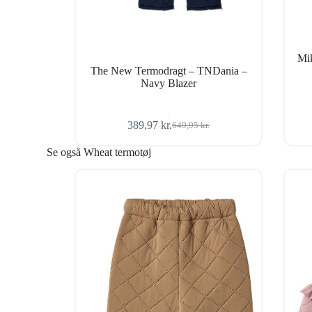
Mik
The New Termodragt – TNDania –
Navy Blazer
389,97
kr.
649,95
kr.
Den
Den
oprindelige
aktuelle
Se også Wheat termotøj
pris
pris
var:
er:
649,95 kr..
389,97 kr..