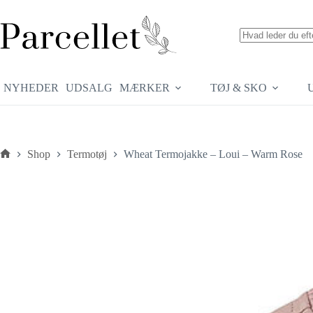
Fortsæt
til
indhold
Ingen
resultater
NYHEDER
UDSALG
MÆRKER
TØJ & SKO
Shop
Termotøj
Wheat Termojakke – Loui – Warm Rose
Forside