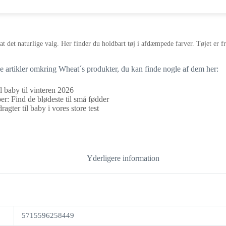
t det naturlige valg. Her finder du holdbart tøj i afdæmpede farver. Tøjet er fr
ge artikler omkring Wheat´s produkter, du kan finde nogle af dem her:
l baby til vinteren 2026
r: Find de blødeste til små fødder
agter til baby i vores store test
Yderligere information
5715596258449