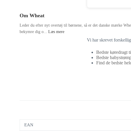
Om Wheat
Leder du efter nyt overtøj til børnene, så er det danske mærke Whea
bekymre dig o...
Læs mere
Vi har skrevet forskelli
Bedste køredragt ti
Bedste babystrømpe
Find de bedste heldr
EAN