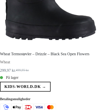
Wheat Termostøvler – Drizzle – Black Sea Open Flowers
Wheat
299,97
kr.
499,95
kr.
Den
Den
oprindelige
aktuelle
På lager
pris
pris
var:
er:
KIDS-WORLD.DK →
499,95 kr..
299,97 kr..
Betalingsmuligheder