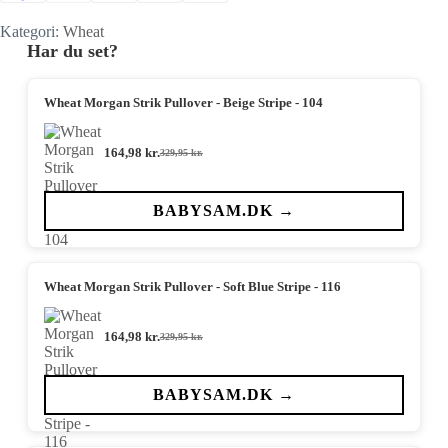
Kategori:
Wheat
Har du set?
Wheat Morgan Strik Pullover - Beige Stripe - 104
164,98
kr.
329,95
kr.
Den
Den
oprindelige
aktuelle
pris
pris
var:
er:
BABYSAM.DK →
329,95 kr..
164,98 kr..
Wheat Morgan Strik Pullover - Soft Blue Stripe - 116
164,98
kr.
329,95
kr.
Den
Den
oprindelige
aktuelle
pris
pris
var:
er:
BABYSAM.DK →
329,95 kr..
164,98 kr..