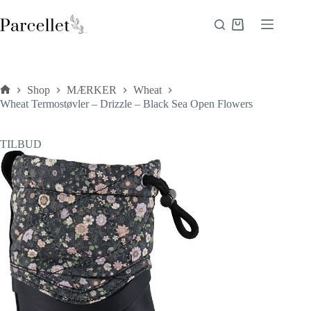
Fortsæt
til
Indkøbskurv
indhold
Shop
MÆRKER
Wheat
Forside
Wheat Termostøvler – Drizzle – Black Sea Open Flowers
TILBUD