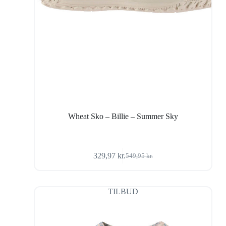
Wheat Sko – Billie – Summer Sky
329,97
kr.
549,95
kr.
Den
Den
oprindelige
aktuelle
pris
pris
var:
er:
TILBUD
549,95 kr..
329,97 kr..