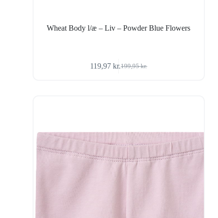
Wheat Body l/æ – Liv – Powder Blue Flowers
119,97
kr.
199,95
kr.
Den
Den
oprindelige
aktuelle
pris
pris
var:
er:
199,95 kr..
119,97 kr..