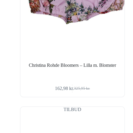
Christina Rohde Bloomers – Lilla m. Blomster
162,98
kr.
325,95
kr.
Den
Den
oprindelige
aktuelle
pris
pris
var:
er:
TILBUD
325,95 kr..
162,98 kr..