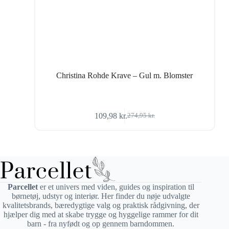
Christina Rohde Krave – Gul m. Blomster
109,98
kr.
274,95
kr.
Den
Den
oprindelige
aktuelle
pris
pris
var:
er:
274,95 kr..
109,98 kr..
Parcellet
er et univers med viden, guides og inspiration til
børnetøj, udstyr og interiør. Her finder du nøje udvalgte
kvalitetsbrands, bæredygtige valg og praktisk rådgivning, der
hjælper dig med at skabe trygge og hyggelige rammer for dit
barn - fra nyfødt og op gennem barndommen.