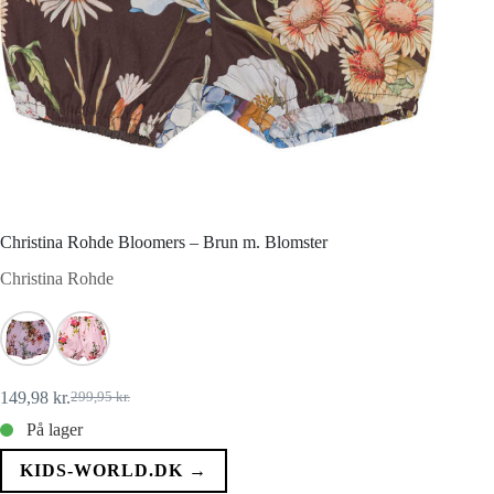
Christina Rohde Bloomers – Brun m. Blomster
Christina Rohde
149,98
kr.
299,95
kr.
Den
Den
oprindelige
aktuelle
På lager
pris
pris
var:
er:
KIDS-WORLD.DK →
299,95 kr..
149,98 kr..