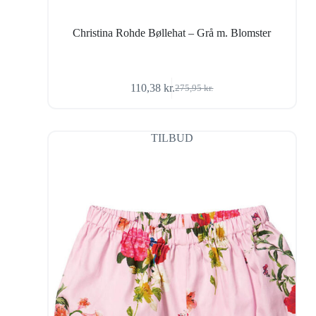
Christina Rohde Bøllehat – Grå m. Blomster
110,38
kr.
275,95
kr.
Den
Den
oprindelige
aktuelle
pris
pris
var:
er:
TILBUD
275,95 kr..
110,38 kr..