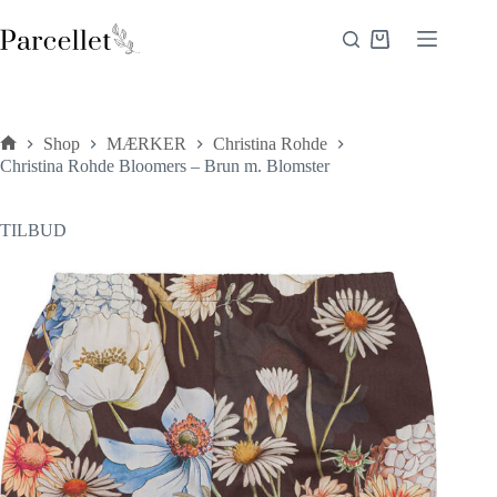
Fortsæt
til
Indkøbskurv
indhold
Shop
MÆRKER
Christina Rohde
Forside
Christina Rohde Bloomers – Brun m. Blomster
TILBUD