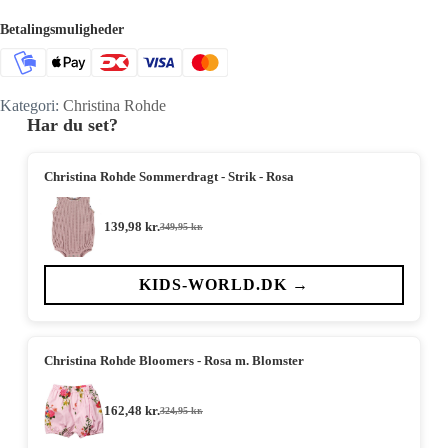
Betalingsmuligheder
Kategori:
Christina Rohde
Har du set?
Christina Rohde Sommerdragt - Strik - Rosa
139,98
kr.
349,95
kr.
Den
Den
oprindelige
aktuelle
pris
pris
var:
er:
KIDS-WORLD.DK →
349,95 kr..
139,98 kr..
Christina Rohde Bloomers - Rosa m. Blomster
162,48
kr.
324,95
kr.
Den
Den
oprindelige
aktuelle