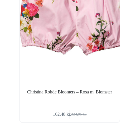
Christina Rohde Bloomers – Rosa m. Blomster
162,48
kr.
324,95
kr.
Den
Den
oprindelige
aktuelle
pris
pris