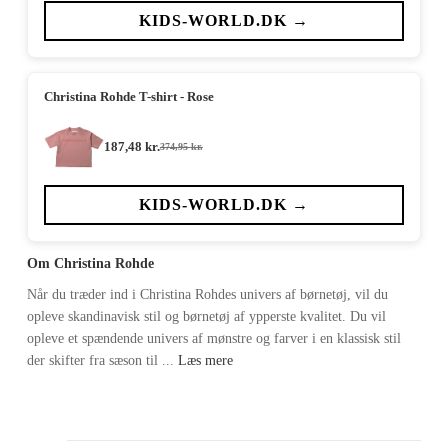
pris
pris
var:
er:
KIDS-WORLD.DK →
324,95 kr..
162,48 kr..
Christina Rohde T-shirt - Rose
187,48
kr.
374,95
kr.
Den
Den
oprindelige
aktuelle
pris
pris
var:
er:
KIDS-WORLD.DK →
374,95 kr..
187,48 kr..
Om Christina Rohde
Når du træder ind i Christina Rohdes univers af børnetøj, vil du
opleve skandinavisk stil og børnetøj af ypperste kvalitet. Du vil
opleve et spændende univers af mønstre og farver i en klassisk stil
der skifter fra sæson til ...
Læs mere