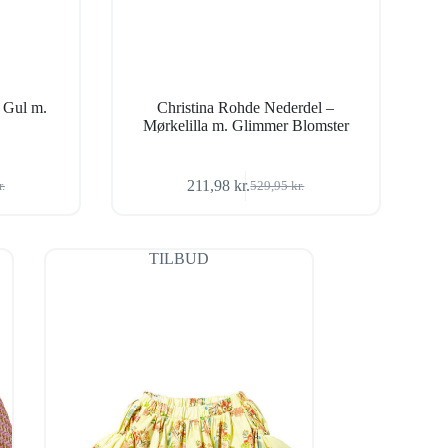
 Gul m.
Christina Rohde Nederdel –
Mørkelilla m. Glimmer Blomster
211,98
kr.
r.
529,95
kr.
Den
Den
ige
oprindelige
aktuelle
pris
pris
var:
er:
TILBUD
r..
r..
529,95 kr..
211,98 kr..