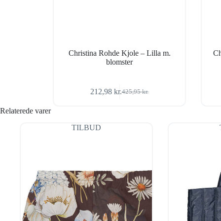
Christina Rohde Kjole – Lilla m.
Ch
blomster
212,98
kr.
425,95
kr.
Den
Den
oprindelige
aktuelle
Relaterede varer
pris
pris
var:
er:
TILBUD
425,95 kr..
212,98 kr..