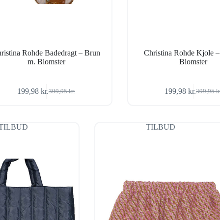
ristina Rohde Badedragt – Brun
Christina Rohde Kjole –
m. Blomster
Blomster
199,98
kr.
199,98
kr.
399,95
kr.
399,95
k
Den
Den
Den
Den
oprindelige
aktuelle
oprindel
aktuelle
pris
pris
pris
pris
var:
er:
var:
er:
TILBUD
TILBUD
399,95 kr..
199,98 kr..
399,95 k
199,98 k