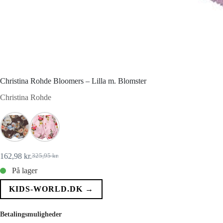
Christina Rohde Bloomers – Lilla m. Blomster
Christina Rohde
162,98
kr.
325,95
kr.
Den
Den
oprindelige
aktuelle
På lager
pris
pris
var:
er:
KIDS-WORLD.DK →
325,95 kr..
162,98 kr..
Betalingsmuligheder