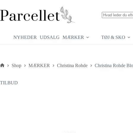
Fortsæt
til
indhold
Ingen
resultater
NYHEDER
UDSALG
MÆRKER
TØJ & SKO
Shop
MÆRKER
Christina Rohde
Christina Rohde Blo
Forside
TILBUD