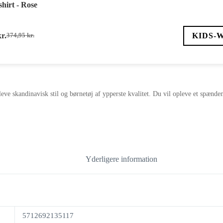
hirt - Rose
kr.
KIDS-
374,95
kr.
Den
Den
oprindelige
aktuelle
pris
pris
var:
er:
374,95 kr..
187,48 kr..
eve skandinavisk stil og børnetøj af ypperste kvalitet. Du vil opleve et spændend
Yderligere information
5712692135117