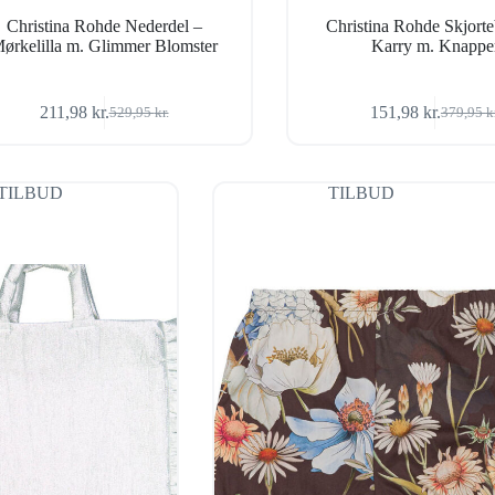
Christina Rohde Nederdel –
Christina Rohde Skjorte
ørkelilla m. Glimmer Blomster
Karry m. Knappe
211,98
kr.
151,98
kr.
529,95
kr.
379,95
k
Den
Den
Den
Den
oprindelige
aktuelle
oprindel
aktuelle
pris
pris
pris
pris
var:
er:
var:
er:
TILBUD
TILBUD
529,95 kr..
211,98 kr..
379,95 k
151,98 k