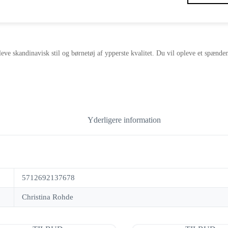
oprindelige
aktuelle
pris
pris
var:
er:
324,95 kr..
162,48 kr..
eve skandinavisk stil og børnetøj af ypperste kvalitet. Du vil opleve et spændend
Yderligere information
5712692137678
Christina Rohde