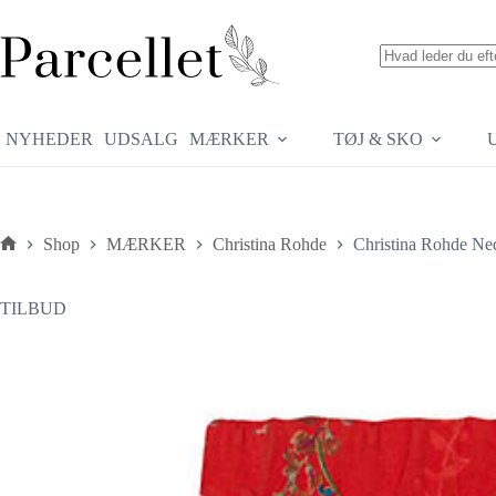
Fortsæt
til
indhold
Ingen
resultater
NYHEDER
UDSALG
MÆRKER
TØJ & SKO
Shop
MÆRKER
Christina Rohde
Christina Rohde Ne
Forside
TILBUD