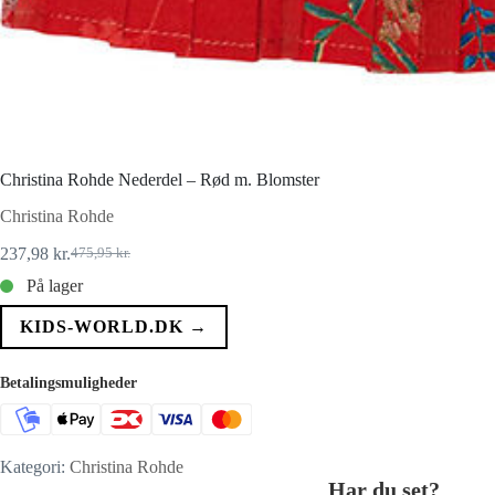
Christina Rohde Nederdel – Rød m. Blomster
Christina Rohde
237,98
kr.
475,95
kr.
Den
Den
oprindelige
aktuelle
På lager
pris
pris
var:
er:
KIDS-WORLD.DK →
475,95 kr..
237,98 kr..
Betalingsmuligheder
Kategori:
Christina Rohde
Har du set?