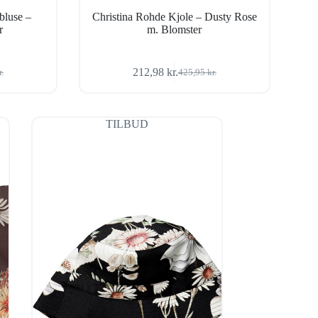
bluse –
Christina Rohde Kjole – Dusty Rose
r
m. Blomster
212,98
kr.
r.
425,95
kr.
Den
Den
ige
oprindelige
aktuelle
pris
pris
var:
er:
TILBUD
r..
r..
425,95 kr..
212,98 kr..