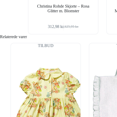
Christina Rohde Skjorte – Rosa
Glitter m. Blomster
M
312,98
kr.
625,95
kr.
Den
Den
oprindelige
aktuelle
Relaterede varer
pris
pris
var:
er:
TILBUD
625,95 kr..
312,98 kr..