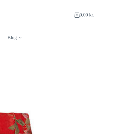
0,00
kr.
Indkøbskurv
Blog