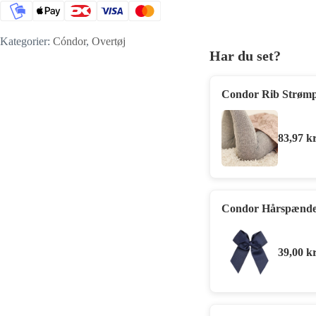
Kategorier:
Cóndor
,
Overtøj
Har du set?
Condor Rib Strømp
83,97
kr
Condor Hårspænde 
39,00
kr