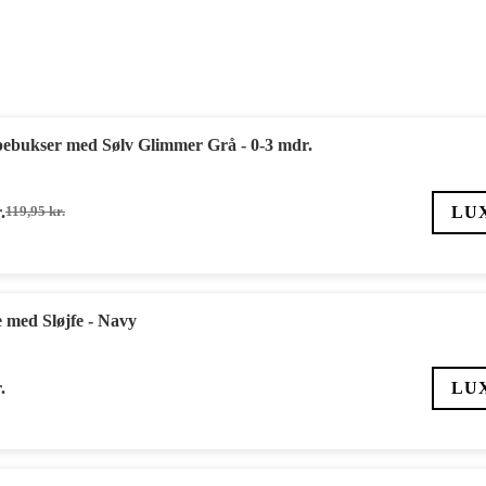
ebukser med Sølv Glimmer Grå - 0-3 mdr.
.
LU
119,95
kr.
Den
Den
oprindelige
aktuelle
pris
pris
var:
er:
119,95 kr..
83,97 kr..
med Sløjfe - Navy
.
LU