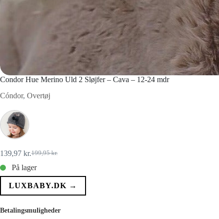
Condor Hue Merino Uld 2 Sløjfer – Cava – 12-24 mdr
Cóndor
,
Overtøj
139,97
kr.
199,95
kr.
Den
Den
oprindelige
aktuelle
På lager
pris
pris
var:
er:
LUXBABY.DK →
199,95 kr..
139,97 kr..
Betalingsmuligheder