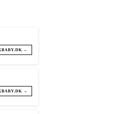
XBABY.DK →
XBABY.DK →