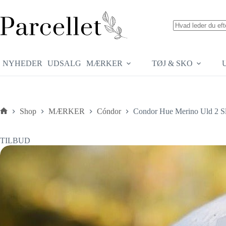
Fortsæt
til
indhold
Ingen
resultater
NYHEDER
UDSALG
MÆRKER
TØJ & SKO
Shop
MÆRKER
Cóndor
Condor Hue Merino Uld 2 Sl
Forside
TILBUD