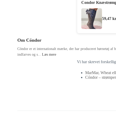
Condor Knæstrømpe
59,47
kr
Om Cóndor
Cóndor er et internationalt mærke, der har produceret børnetøj af b
indfarves og s...
Læs mere
Vi har skrevet forskelli
MarMar, Wheat ell
Cóndor – strømper 