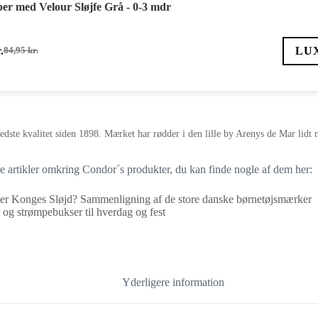
r med Velour Sløjfe Grå - 0-3 mdr
.
LU
84,95
kr.
Den
Den
oprindelige
aktuelle
pris
pris
var:
er:
84,95 kr..
59,47 kr..
edste kvalitet siden 1898. Mærket har rødder i den lille by Arenys de Mar lidt
ge artikler omkring Condor´s produkter, du kan finde nogle af dem her:
er Konges Sløjd? Sammenligning af de store danske børnetøjsmærker
og strømpebukser til hverdag og fest
Yderligere information