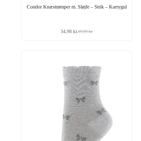
Condor Knæstrømper m. Sløjfe – Strik – Karrygul
34,98
kr.
69,95
kr.
Den
Den
oprindelige
aktuelle
pris
pris
var:
er:
69,95 kr..
34,98 kr..