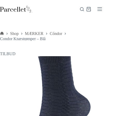
Fortsæt
til
Indkøbskurv
indhold
Shop
MÆRKER
Cóndor
Forside
Condor Knæstrømper – Blå
TILBUD