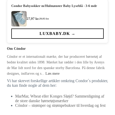
Condor Babysokker m/Hulmønster Baby Lyseblå - 3-6 mdr
27,97
kr.
39,95
kr.
Den
Den
oprindelige
aktuelle
pris
pris
var:
er:
LUXBABY.DK →
39,95 kr..
27,97 kr..
Om Cóndor
Cóndor er et internationalt mærke, der har produceret børnetøj af
bedste kvalitet siden 1898. Mærket har rødder i den lille by Arenys
de Mar lidt nord for den spanske storby Barcelona. På denne fabrik
designes, indfarves og s...
Læs mere
Vi har skrevet forskellige artikler omkring Condor´s produkter,
du kan finde nogle af dem her:
MarMar, Wheat eller Konges Sløjd? Sammenligning af
de store danske børnetøjsmærker
Cóndor – strømper og strømpebukser til hverdag og fest