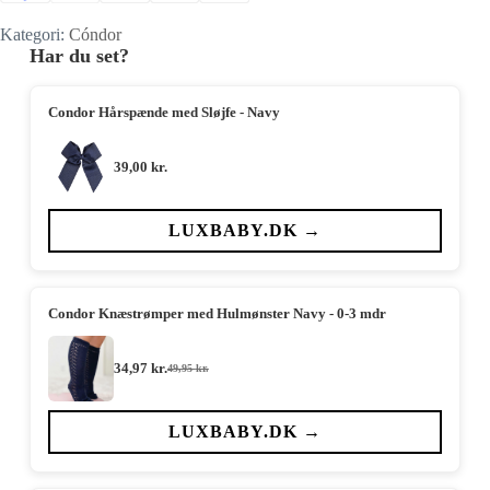
Kategori:
Cóndor
Har du set?
Condor Hårspænde med Sløjfe - Navy
39,00
kr.
LUXBABY.DK →
Condor Knæstrømper med Hulmønster Navy - 0-3 mdr
34,97
kr.
49,95
kr.
Den
Den
oprindelige
aktuelle
pris
pris
var:
er:
LUXBABY.DK →
49,95 kr..
34,97 kr..