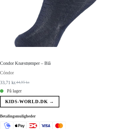
Condor Knæstrømper – Blå
Cóndor
33,71
kr.
44,95
kr.
Den
Den
oprindelige
aktuelle
På lager
pris
pris
var:
er:
KIDS-WORLD.DK →
44,95 kr..
33,71 kr..
Betalingsmuligheder