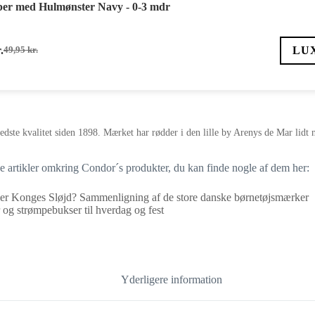
r med Hulmønster Navy - 0-3 mdr
.
LU
49,95
kr.
Den
Den
oprindelige
aktuelle
pris
pris
var:
er:
49,95 kr..
34,97 kr..
edste kvalitet siden 1898. Mærket har rødder i den lille by Arenys de Mar lidt
ge artikler omkring Condor´s produkter, du kan finde nogle af dem her:
er Konges Sløjd? Sammenligning af de store danske børnetøjsmærker
og strømpebukser til hverdag og fest
Yderligere information