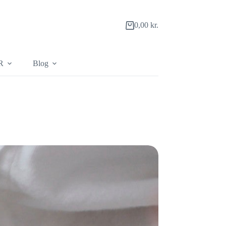
0,00
kr.
Indkøbskurv
R
Blog