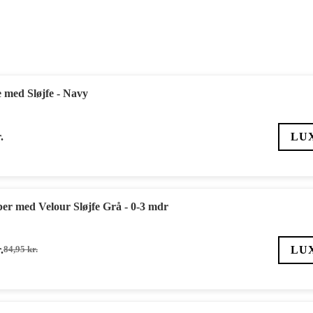
med Sløjfe - Navy
.
LU
r med Velour Sløjfe Grå - 0-3 mdr
.
LU
84,95
kr.
Den
Den
oprindelige
aktuelle
pris
pris
var:
er:
84,95 kr..
59,47 kr..