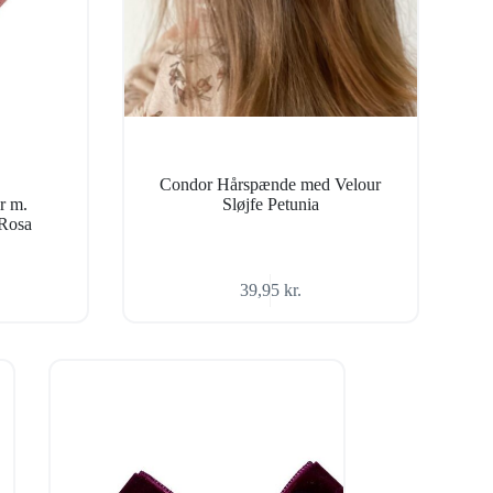
Condor Hårspænde med Velour
r m.
Sløjfe Petunia
 Rosa
39,95
kr.
ige
.
.