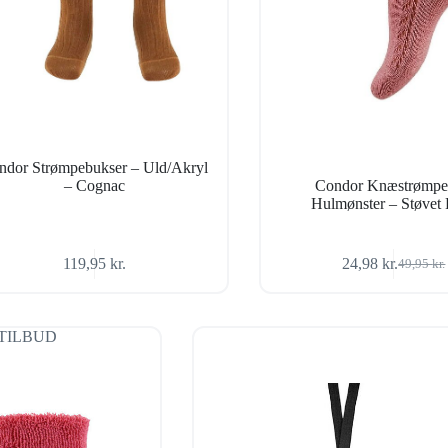
ndor Strømpebukser – Uld/Akryl
– Cognac
Condor Knæstrømpe
Hulmønster – Støvet
119,95
kr.
24,98
kr.
49,95
kr.
Den
Den
oprindel
aktuelle
pris
pris
var:
er:
TILBUD
49,95 kr.
24,98 kr.