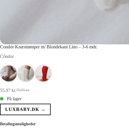
Condor Knæstrømper m/ Blondekant Lino – 3-6 mdr.
Cóndor
55,97
kr.
79,95
kr.
Den
Den
oprindelige
aktuelle
På lager
pris
pris
var:
er:
LUXBABY.DK →
79,95 kr..
55,97 kr..
Betalingsmuligheder