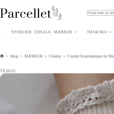
Fortsæt
til
indhold
Ingen
resultater
NYHEDER
UDSALG
MÆRKER
TØJ & SKO
Shop
MÆRKER
Cóndor
Condor Knæstrømper m/ Blon
Forside
TILBUD