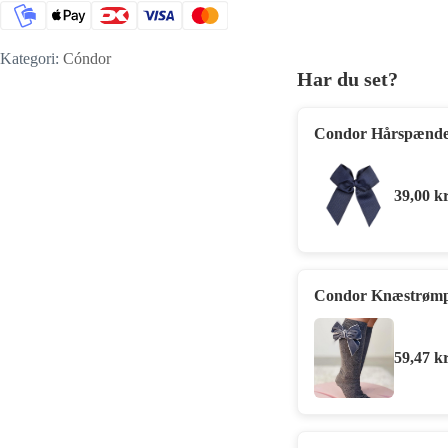
Kategori:
Cóndor
Har du set?
Condor Hårspænde 
39,00
kr
Condor Knæstrømpe
59,47
kr