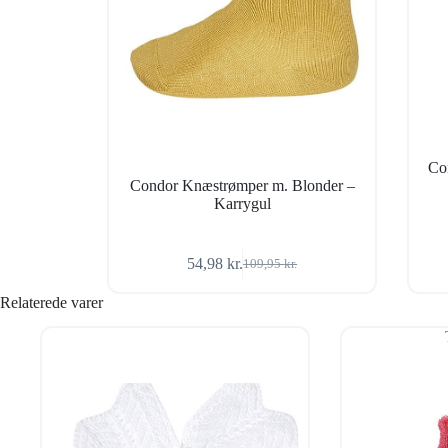
Co
Condor Knæstrømper m. Blonder –
Karrygul
54,98
kr.
109,95
kr.
Den
Den
oprindelige
aktuelle
Relaterede varer
pris
pris
var:
er:
109,95 kr..
54,98 kr..