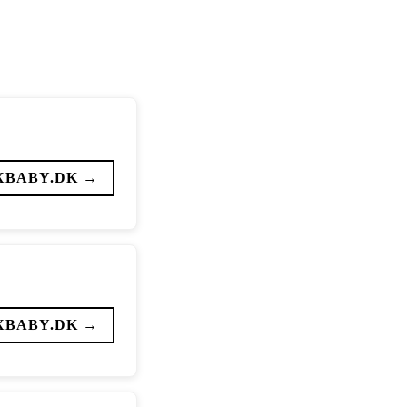
XBABY.DK →
XBABY.DK →