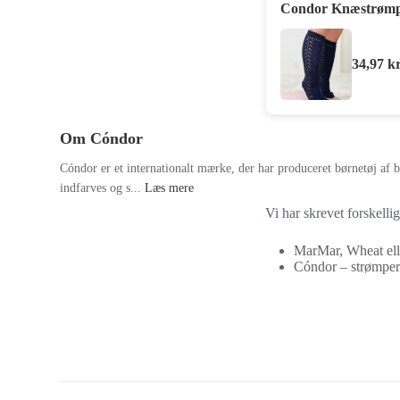
Condor Knæstrømpe
34,97
kr
Om Cóndor
Cóndor er et internationalt mærke, der har produceret børnetøj af b
indfarves og s...
Læs mere
Vi har skrevet forskelli
MarMar, Wheat ell
Cóndor – strømper 