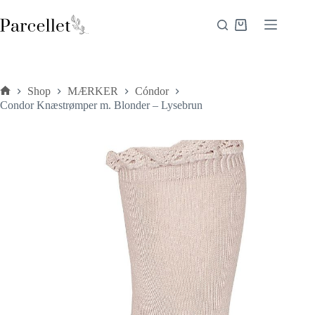
Fortsæt
til
Indkøbskurv
indhold
Shop
MÆRKER
Cóndor
Forside
Condor Knæstrømper m. Blonder – Lysebrun