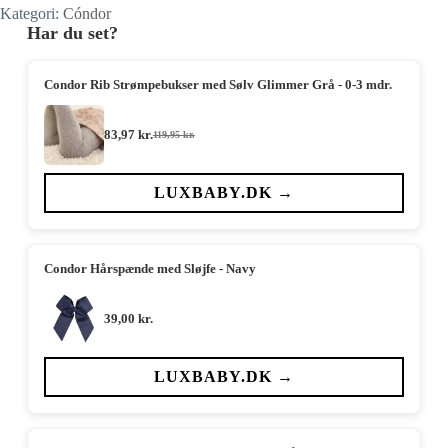
Kategori:
Cóndor
Har du set?
Condor Rib Strømpebukser med Sølv Glimmer Grå - 0-3 mdr.
83,97
kr.
119,95
kr.
Den
Den
oprindelige
aktuelle
pris
pris
var:
er:
LUXBABY.DK →
119,95 kr..
83,97 kr..
Condor Hårspænde med Sløjfe - Navy
39,00
kr.
LUXBABY.DK →