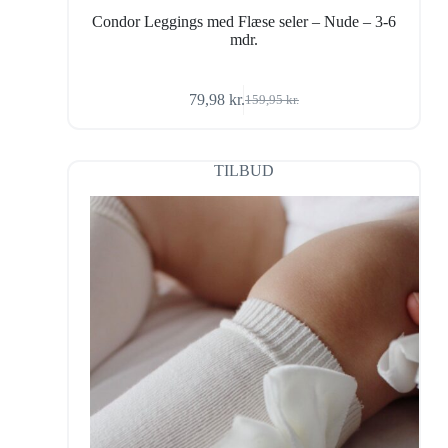
Condor Leggings med Flæse seler – Nude – 3-6
mdr.
79,98
kr.
159,95
kr.
Den
Den
oprindelige
aktuelle
pris
pris
var:
er:
TILBUD
159,95 kr..
79,98 kr..