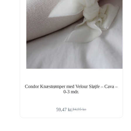
Condor Knæstrømper med Velour Sløjfe – Cava –
0-3 mdr.
59,47
kr.
84,95
kr.
Den
Den
oprindelige
aktuelle
pris
pris
var:
er: