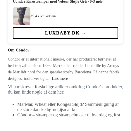
Condor Knæstrømper med Velour Sløjfe Grå - 0-3 mdr
59,47
kr.
84,95
kr.
Den
Den
oprindelige
aktuelle
pris
pris
var:
er:
LUXBABY.DK →
84,95 kr..
59,47 kr..
Om Cóndor
Cóndor er et internationalt mærke, der har produceret børnetøj af
bedste kvalitet siden 1898. Mærket har rødder i den lille by Arenys
de Mar lidt nord for den spanske storby Barcelona. På denne fabrik
designes, indfarves og s...
Læs mere
Vi har skrevet forskellige artikler omkring Condor´s produkter,
du kan finde nogle af dem her:
MarMar, Wheat eller Konges Sløjd? Sammenligning af
de store danske børnetøjsmærker
Cóndor – strømper og strømpebukser til hverdag og fest