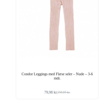
Condor Leggings med Flæse seler – Nude – 3-6
mdr.
79,98
kr.
159,95
kr.
Den
Den
oprindelige
aktuelle
pris
pris