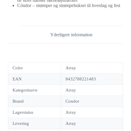
de store danske børnetøjsmærker
Cóndor – strømper og strømpebukser til hverdag og fest
Yderligere information
Color
Array
EAN
8432788221483
Kategorinavn
Array
Brand
Condor
Lagerstatus
Array
Levering
Array