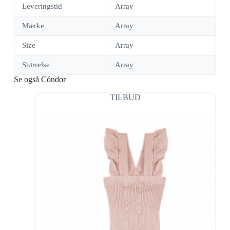
Leveringstid
Array
Mærke
Array
Size
Array
Størrelse
Array
Se også Cóndor
TILBUD