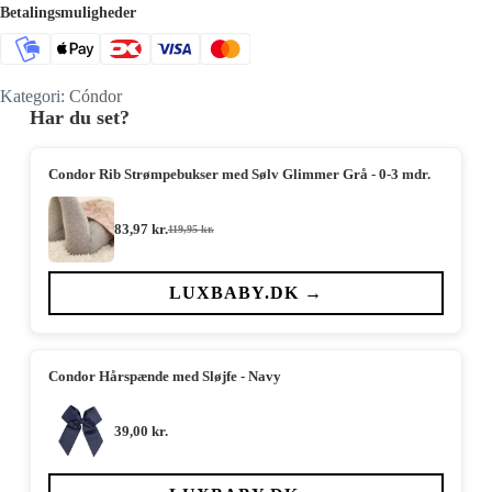
Betalingsmuligheder
Kategori:
Cóndor
Har du set?
Condor Rib Strømpebukser med Sølv Glimmer Grå - 0-3 mdr.
83,97
kr.
119,95
kr.
Den
Den
oprindelige
aktuelle
pris
pris
var:
er:
LUXBABY.DK →
119,95 kr..
83,97 kr..
Condor Hårspænde med Sløjfe - Navy
39,00
kr.