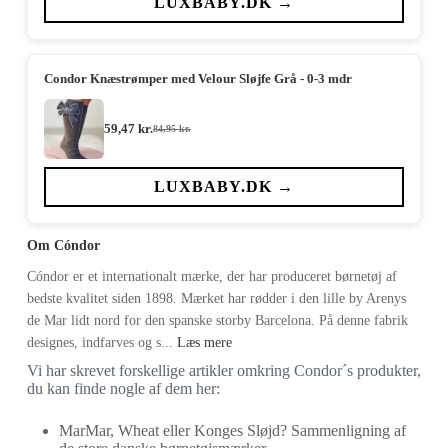
LUXBABY.DK →
Condor Knæstrømper med Velour Sløjfe Grå - 0-3 mdr
59,47
kr.
84,95
kr.
Den
Den
oprindelige
aktuelle
pris
pris
var:
er:
LUXBABY.DK →
84,95 kr..
59,47 kr..
Om Cóndor
Cóndor er et internationalt mærke, der har produceret børnetøj af
bedste kvalitet siden 1898. Mærket har rødder i den lille by Arenys
de Mar lidt nord for den spanske storby Barcelona. På denne fabrik
designes, indfarves og s...
Læs mere
Vi har skrevet forskellige artikler omkring Condor´s produkter,
du kan finde nogle af dem her:
MarMar, Wheat eller Konges Sløjd? Sammenligning af