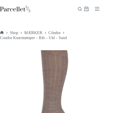
Fortsæt
til
Indkøbskurv
indhold
Shop
MÆRKER
Cóndor
Forside
Condor Knæstrømper – Rib – Uld – Sand