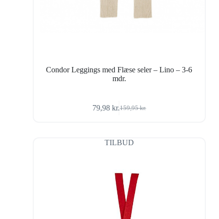
Condor Leggings med Flæse seler – Lino – 3-6
mdr.
79,98
kr.
159,95
kr.
Den
Den
oprindelige
aktuelle
pris
pris
var:
er:
TILBUD
159,95 kr..
79,98 kr..