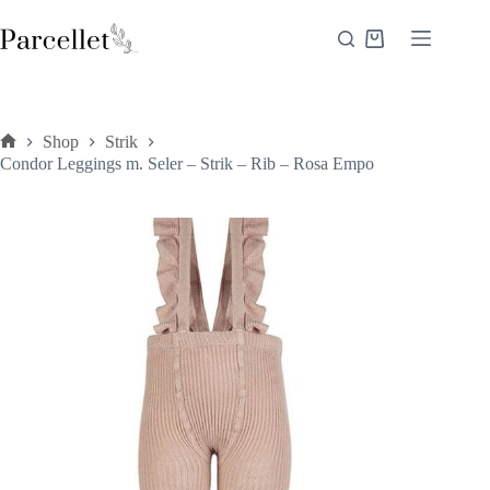
Fortsæt
til
Indkøbskurv
indhold
Shop
Strik
Forside
Condor Leggings m. Seler – Strik – Rib – Rosa Empo