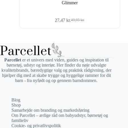
Glimmer
27,47
kr.
49,95
kr.
Den
Den
oprindelige
aktuelle
pris
pris
var:
er:
49,95 kr..
27,47 kr..
Parcellet
er et univers med viden, guides og inspiration til
børnetøj, udstyr og interiør. Her finder du nøje udvalgte
kvalitetsbrands, bæredygtige valg og praktisk rådgivning, der
hjælper dig med at skabe trygge og hyggelige rammer for dit
barn - fra nyfødt og op gennem barndommen.
Blog
Shop
Samarbejde om branding og markedsføring
Om Parcellet – ærlige råd om babyudstyr, børnetøj og
familieliv
Cookie- og privatlivspolitik