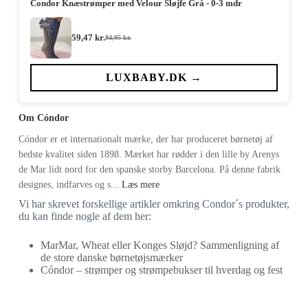
Condor Knæstrømper med Velour Sløjfe Grå - 0-3 mdr
59,47
kr.
84,95
kr.
Den
Den
oprindelige
aktuelle
pris
pris
var:
er:
LUXBABY.DK →
84,95 kr..
59,47 kr..
Om Cóndor
Cóndor er et internationalt mærke, der har produceret børnetøj af
bedste kvalitet siden 1898. Mærket har rødder i den lille by Arenys
de Mar lidt nord for den spanske storby Barcelona. På denne fabrik
designes, indfarves og s...
Læs mere
Vi har skrevet forskellige artikler omkring Condor´s produkter,
du kan finde nogle af dem her:
MarMar, Wheat eller Konges Sløjd? Sammenligning af
de store danske børnetøjsmærker
Cóndor – strømper og strømpebukser til hverdag og fest