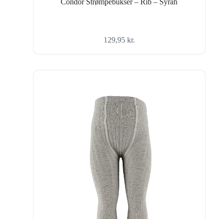
Condor Strømpebukser – Rib – Syrah
129,95
kr.