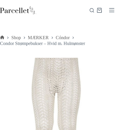
Fortsæt
til
Indkøbskurv
indhold
Shop
MÆRKER
Cóndor
Forside
Condor Strømpebukser – Hvid m. Hulmønster