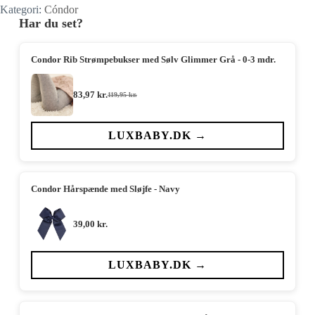
Kategori:
Cóndor
Har du set?
Condor Rib Strømpebukser med Sølv Glimmer Grå - 0-3 mdr.
83,97
kr.
119,95
kr.
Den
Den
oprindelige
aktuelle
pris
pris
var:
er:
LUXBABY.DK →
119,95 kr..
83,97 kr..
Condor Hårspænde med Sløjfe - Navy
39,00
kr.
LUXBABY.DK →