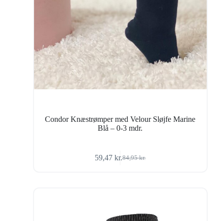
Condor Knæstrømper med Velour Sløjfe Marine
Blå – 0-3 mdr.
59,47
kr.
84,95
kr.
Den
Den
oprindelige
aktuelle
pris
pris
var:
er:
84,95 kr..
59,47 kr..