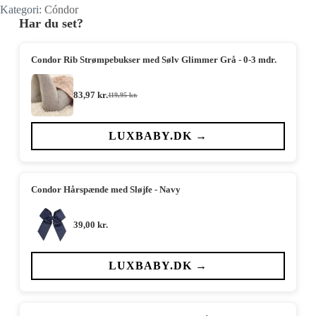
Kategori:
Cóndor
Har du set?
Condor Rib Strømpebukser med Sølv Glimmer Grå - 0-3 mdr.
83,97
kr.
119,95
kr.
Den
Den
oprindelige
aktuelle
pris
pris
var:
er:
LUXBABY.DK →
119,95 kr..
83,97 kr..
Condor Hårspænde med Sløjfe - Navy
39,00
kr.
LUXBABY.DK →