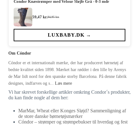
Condor Knæstrømper med Velour Sløjfe Grå - 0-3 mdr
59,47
kr.
84,95
kr.
Den
Den
oprindelige
aktuelle
pris
pris
var:
er:
LUXBABY.DK →
84,95 kr..
59,47 kr..
Om Cóndor
Cóndor er et internationalt mærke, der har produceret børnetøj af
bedste kvalitet siden 1898. Mærket har rødder i den lille by Arenys
de Mar lidt nord for den spanske storby Barcelona. På denne fabrik
designes, indfarves og s...
Læs mere
Vi har skrevet forskellige artikler omkring Condor´s produkter,
du kan finde nogle af dem her:
MarMar, Wheat eller Konges Sløjd? Sammenligning af
de store danske børnetøjsmærker
Cóndor – strømper og strømpebukser til hverdag og fest