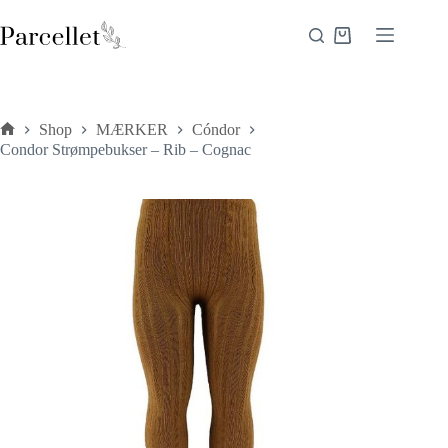
Fortsæt
til
Indkøbskurv
indhold
Shop
MÆRKER
Cóndor
Forside
Condor Strømpebukser – Rib – Cognac