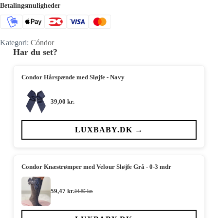
Betalingsmuligheder
Kategori:
Cóndor
Har du set?
Condor Hårspænde med Sløjfe - Navy
39,00
kr.
LUXBABY.DK →
Condor Knæstrømper med Velour Sløjfe Grå - 0-3 mdr
59,47
kr.
84,95
kr.
Den
Den
oprindelige
aktuelle
pris
pris
var:
er: