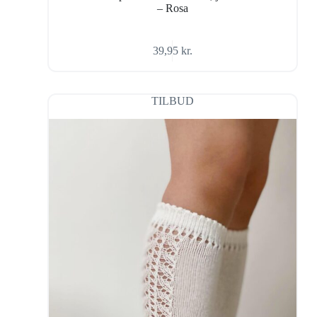
– Rosa
39,95
kr.
TILBUD