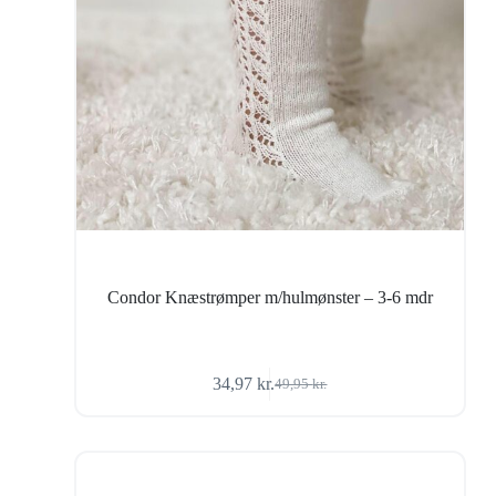
Condor Knæstrømper m/hulmønster – 3-6 mdr
34,97
kr.
49,95
kr.
Den
Den
oprindelige
aktuelle
pris
pris
var:
er:
49,95 kr..
34,97 kr..