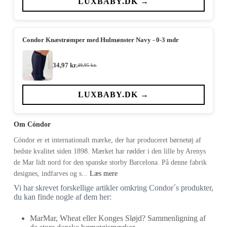
LUXBABY.DK →
84,95 kr..
59,47 kr..
Condor Knæstrømper med Hulmønster Navy - 0-3 mdr
34,97
kr.
49,95
kr.
Den
Den
oprindelige
aktuelle
pris
pris
var:
er:
LUXBABY.DK →
49,95 kr..
34,97 kr..
Om Cóndor
Cóndor er et internationalt mærke, der har produceret børnetøj af
bedste kvalitet siden 1898. Mærket har rødder i den lille by Arenys
de Mar lidt nord for den spanske storby Barcelona. På denne fabrik
designes, indfarves og s...
Læs mere
Vi har skrevet forskellige artikler omkring Condor´s produkter,
du kan finde nogle af dem her:
MarMar, Wheat eller Konges Sløjd? Sammenligning af