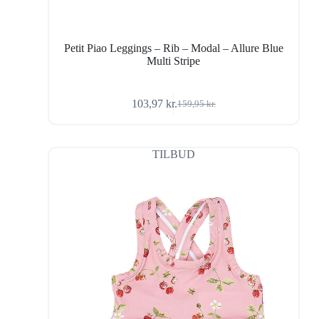
Petit Piao Leggings – Rib – Modal – Allure Blue
Multi Stripe
103,97
kr.
159,95
kr.
Den
Den
oprindelige
aktuelle
pris
pris
var:
er:
TILBUD
159,95 kr..
103,97 kr..