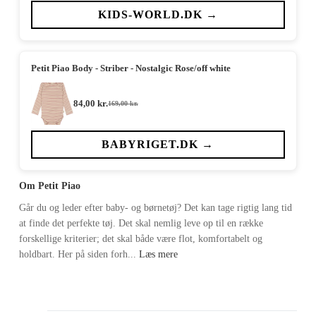
KIDS-WORLD.DK →
Petit Piao Body - Striber - Nostalgic Rose/off white
84,00
kr.
169,00
kr.
Den
Den
oprindelige
aktuelle
pris
pris
var:
er:
BABYRIGET.DK →
169,00 kr..
84,00 kr..
Om Petit Piao
Går du og leder efter baby- og børnetøj? Det kan tage rigtig lang tid
at finde det perfekte tøj. Det skal nemlig leve op til en række
forskellige kriterier; det skal både være flot, komfortabelt og
holdbart. Her på siden forh...
Læs mere