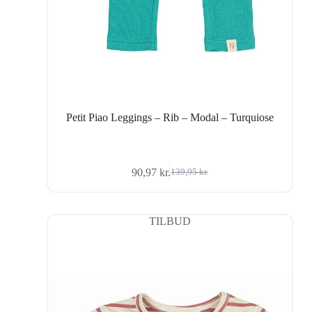
Petit Piao Leggings – Rib – Modal – Turquiose
90,97
kr.
139,95
kr.
Den
Den
oprindelige
aktuelle
pris
pris
var:
er:
TILBUD
139,95 kr..
90,97 kr..