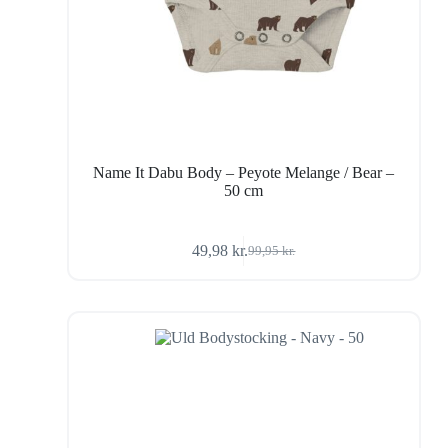
Name It Dabu Body – Peyote Melange / Bear –
50 cm
49,98
kr.
99,95
kr.
Den
Den
oprindelige
aktuelle
pris
pris
var:
er:
99,95 kr..
49,98 kr..