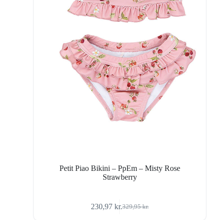
Petit Piao Bikini – PpEm – Misty Rose
Strawberry
230,97
kr.
329,95
kr.
Den
Den
oprindelige
aktuelle