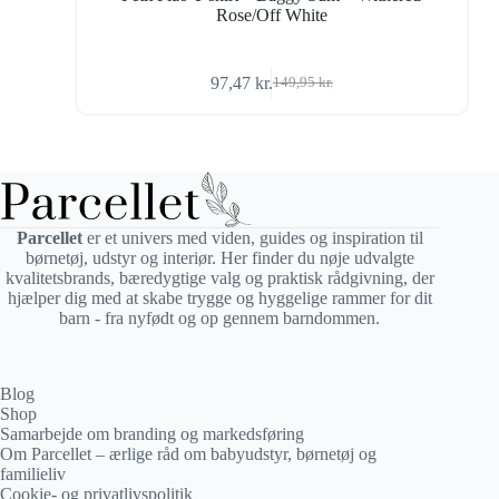
Rose/Off White
97,47
kr.
149,95
kr.
Den
Den
oprindelige
aktuelle
pris
pris
var:
er:
149,95 kr..
97,47 kr..
Parcellet
er et univers med viden, guides og inspiration til
børnetøj, udstyr og interiør. Her finder du nøje udvalgte
kvalitetsbrands, bæredygtige valg og praktisk rådgivning, der
hjælper dig med at skabe trygge og hyggelige rammer for dit
barn - fra nyfødt og op gennem barndommen.
Blog
Shop
Samarbejde om branding og markedsføring
Om Parcellet – ærlige råd om babyudstyr, børnetøj og
familieliv
Cookie- og privatlivspolitik