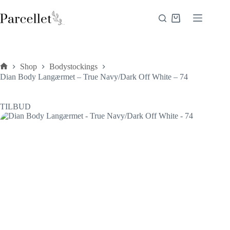
Fortsæt
til
Indkøbskurv
indhold
Shop
Bodystockings
Forside
Dian Body Langærmet – True Navy/Dark Off White – 74
TILBUD