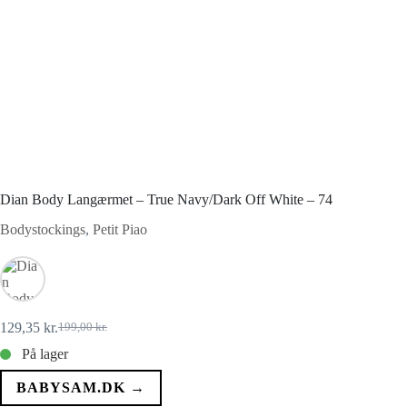
Dian Body Langærmet – True Navy/Dark Off White – 74
Bodystockings
,
Petit Piao
129,35
kr.
199,00
kr.
Den
Den
oprindelige
aktuelle
På lager
pris
pris
var:
er:
BABYSAM.DK →
199,00 kr..
129,35 kr..