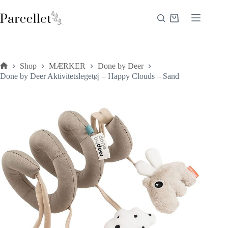
Fortsæt
til
Indkøbskurv
indhold
Shop
MÆRKER
Done by Deer
Forside
Done by Deer Aktivitetslegetøj – Happy Clouds – Sand