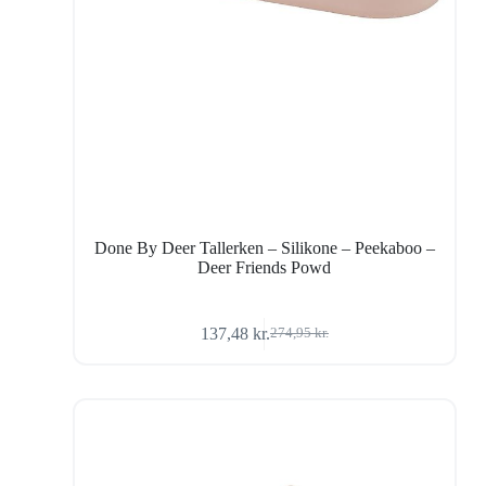
Done By Deer Tallerken – Silikone – Peekaboo –
Deer Friends Powd
137,48
kr.
274,95
kr.
Den
Den
oprindelige
aktuelle
pris
pris
var:
er:
274,95 kr..
137,48 kr..