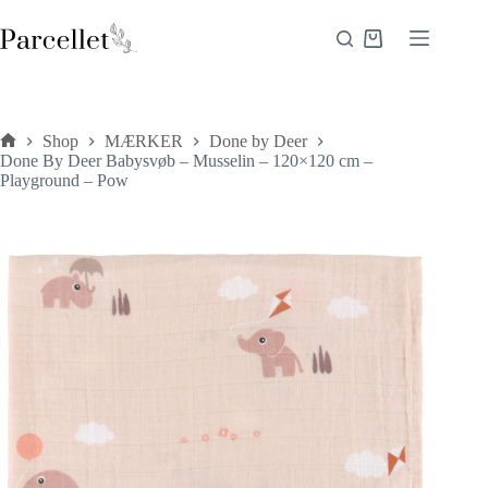
Fortsæt
til
Indkøbskurv
indhold
Shop
MÆRKER
Done by Deer
Forside
Done By Deer Babysvøb – Musselin – 120×120 cm –
Playground – Pow