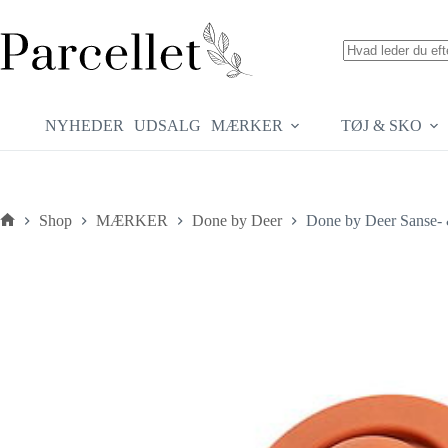
Fortsæt
til
indhold
Ingen
resultater
NYHEDER
UDSALG
MÆRKER
TØJ & SKO
Shop
MÆRKER
Done by Deer
Done by Deer Sanse- &
Forside