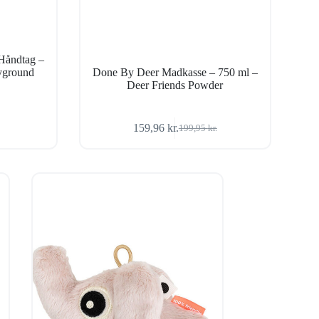
Håndtag –
ayground
Done By Deer Madkasse – 750 ml –
Deer Friends Powder
159,96
kr.
199,95
kr.
Den
Den
oprindelige
aktuelle
pris
pris
var:
er:
199,95 kr..
159,96 kr..