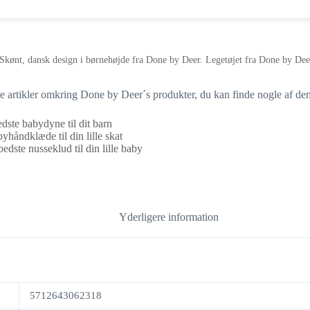
Skønt, dansk design i børnehøjde fra Done by Deer. Legetøjet fra Done by Deer 
ige artikler omkring Done by Deer´s produkter, du kan finde nogle af de
dste babydyne til dit barn
yhåndklæde til din lille skat
edste nusseklud til din lille baby
Yderligere information
5712643062318