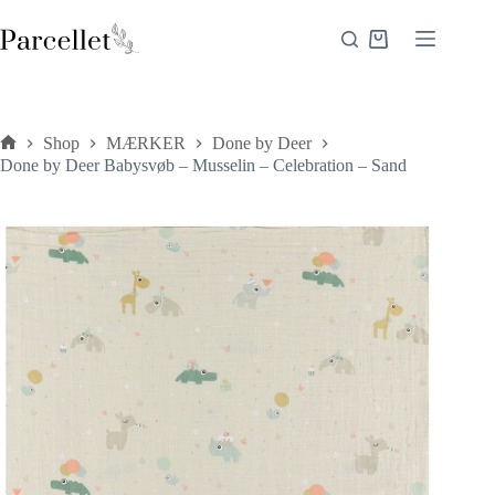
Fortsæt
til
Indkøbskurv
indhold
Shop
MÆRKER
Done by Deer
Forside
Done by Deer Babysvøb – Musselin – Celebration – Sand