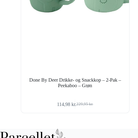
Done By Deer Drikke- og Snackkop – 2-Pak –
Peekaboo – Grøn
114,98
kr.
229,95
kr.
Den
Den
oprindelige
aktuelle
pris
pris
var:
er:
229,95 kr..
114,98 kr..