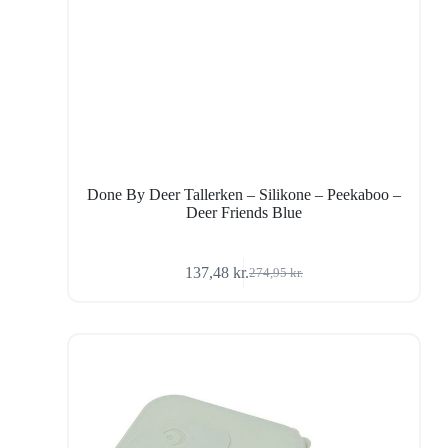
Done By Deer Tallerken – Silikone – Peekaboo –
Deer Friends Blue
137,48
kr.
274,95
kr.
Den
Den
oprindelige
aktuelle
pris
pris
var:
er:
274,95 kr..
137,48 kr..