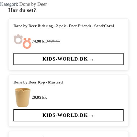
Kategori:
Done by Deer
Har du set?
Done by Deer Bidering - 2-pak - Deer Friends - Sand/Coral
74,98
kr.
149,95
kr.
Den
Den
oprindelige
aktuelle
pris
pris
var:
er:
KIDS-WORLD.DK →
149,95 kr..
74,98 kr..
Done by Deer Kop - Mustard
29,95
kr.
KIDS-WORLD.DK →