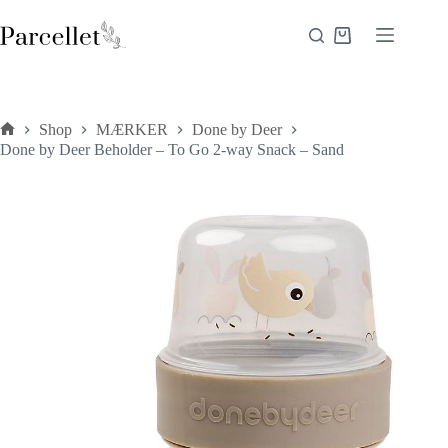
Fortsæt
til
Indkøbskurv
indhold
Shop
MÆRKER
Done by Deer
Forside
Done by Deer Beholder – To Go 2-way Snack – Sand