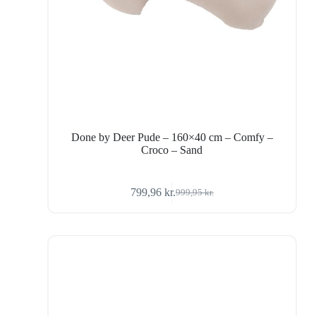
Done by Deer Pude – 160×40 cm – Comfy –
Croco – Sand
799,96
kr.
999,95
kr.
Den
Den
oprindelige
aktuelle
pris
pris
var:
er:
999,95 kr..
799,96 kr..