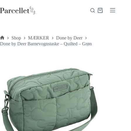
Fortsæt
til
Indkøbskurv
indhold
Shop
MÆRKER
Done by Deer
Forside
Done by Deer Barnevognstaske – Quilted – Grøn