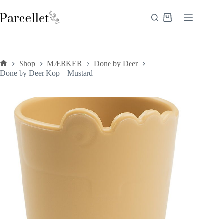
Fortsæt
til
Indkøbskurv
indhold
Shop
MÆRKER
Done by Deer
Forside
Done by Deer Kop – Mustard