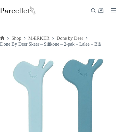
Fortsæt
til
Indkøbskurv
indhold
Shop
MÆRKER
Done by Deer
Forside
Done By Deer Skeer – Silikone – 2-pak – Lalee – Blå