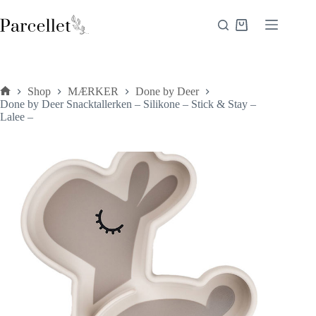
Fortsæt
til
Indkøbskurv
indhold
Shop
MÆRKER
Done by Deer
Forside
Done by Deer Snacktallerken – Silikone – Stick & Stay –
Lalee –