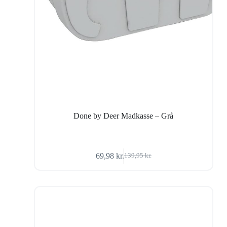
Done by Deer Madkasse – Grå
69,98
kr.
139,95
kr.
Den
Den
oprindelige
aktuelle
pris
pris
var:
er:
139,95 kr..
69,98 kr..