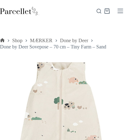
Fortsæt
til
Indkøbskurv
indhold
Shop
MÆRKER
Done by Deer
Forside
Done by Deer Sovepose – 70 cm – Tiny Farm – Sand