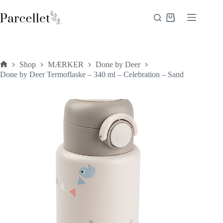
Fortsæt
til
Indkøbskurv
indhold
Shop
MÆRKER
Done by Deer
Forside
Done by Deer Termoflaske – 340 ml – Celebration – Sand