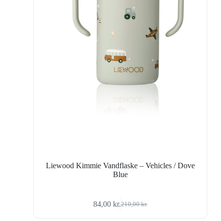
Liewood Kimmie Vandflaske – Vehicles / Dove
Blue
84,00
kr.
210,00
kr.
Den
Den
oprindelige
aktuelle