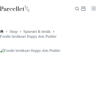
Fortsæt
til
Indkøbskurv
indhold
Shop
Spisestel & bestik
Forside
Foodie bestiksæt Happy dots Pudder