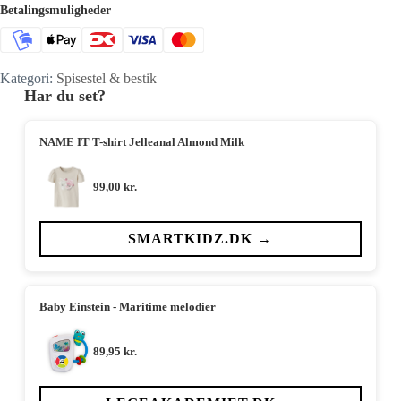
Betalingsmuligheder
Kategori:
Spisestel & bestik
Har du set?
NAME IT T-shirt Jelleanal Almond Milk
99,00
kr.
SMARTKIDZ.DK →
Baby Einstein - Maritime melodier
89,95
kr.