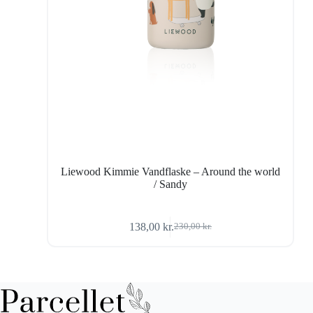
Liewood Kimmie Vandflaske – Around the world
/ Sandy
138,00
kr.
230,00
kr.
Den
Den
oprindelige
aktuelle
pris
pris
var:
er:
230,00 kr..
138,00 kr..