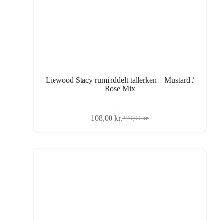
Liewood Stacy ruminddelt tallerken – Mustard /
Rose Mix
108,00
kr.
270,00
kr.
Den
Den
oprindelige
aktuelle
pris
pris
var:
er:
270,00 kr..
108,00 kr..