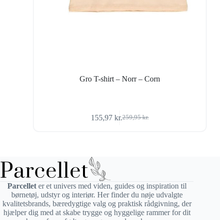
Gro T-shirt – Norr – Corn
155,97
kr.
259,95
kr.
Den
Den
oprindelige
aktuelle
pris
pris
var:
er:
259,95 kr..
155,97 kr..
Parcellet
er et univers med viden, guides og inspiration til
børnetøj, udstyr og interiør. Her finder du nøje udvalgte
kvalitetsbrands, bæredygtige valg og praktisk rådgivning, der
hjælper dig med at skabe trygge og hyggelige rammer for dit