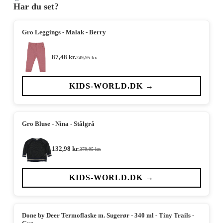
Har du set?
Gro Leggings - Malak - Berry
87,48
kr.
249,95
kr.
Den
Den
oprindelige
aktuelle
pris
pris
var:
er:
KIDS-WORLD.DK →
249,95 kr..
87,48 kr..
Gro Bluse - Nina - Stålgrå
132,98
kr.
379,95
kr.
Den
Den
oprindelige
aktuelle
pris
pris
var:
er:
KIDS-WORLD.DK →
379,95 kr..
132,98 kr..
Done by Deer Termoflaske m. Sugerør - 340 ml - Tiny Trails -