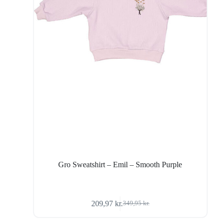
Gro Sweatshirt – Emil – Smooth Purple
209,97
kr.
349,95
kr.
Den
Den
oprindelige
aktuelle