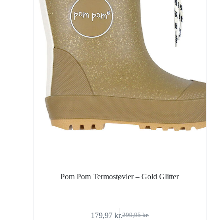
Pom Pom Termostøvler – Gold Glitter
179,97
kr.
299,95
kr.
Den
Den