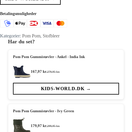
Betalingsmuligheder
Kategorier:
Pom Pom
,
Stofbleer
Har du set?
Pom Pom Gummistøvler - Ankel - India Ink
167,97
kr.
279,95
kr.
Den
Den
oprindelige
aktuelle
pris
pris
var:
er:
KIDS-WORLD.DK →
279,95 kr..
167,97 kr..
Pom Pom Gummistøvler - Ivy Green
179,97
kr.
299,95
kr.
Den
Den