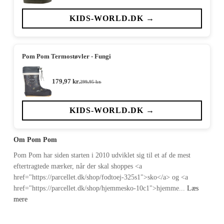
oprindelige
aktuelle
pris
pris
var:
er:
KIDS-WORLD.DK →
299,95 kr..
179,97 kr..
Pom Pom Termostøvler - Fungi
179,97
kr.
299,95
kr.
Den
Den
oprindelige
aktuelle
pris
pris
var:
er:
KIDS-WORLD.DK →
299,95 kr..
179,97 kr..
Om Pom Pom
Pom Pom har siden starten i 2010 udviklet sig til et af de mest
eftertragtede mærker, når der skal shoppes <a
href="https://parcellet.dk/shop/fodtoej-325s1">sko</a> og <a
href="https://parcellet.dk/shop/hjemmesko-10c1">hjemme...
Læs
mere