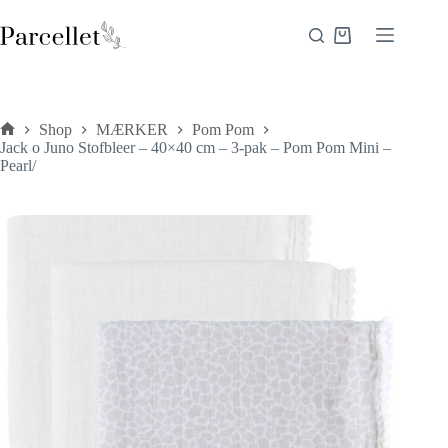
Fortsæt
til
Indkøbskurv
indhold
Shop
MÆRKER
Pom Pom
Forside
Jack o Juno Stofbleer – 40×40 cm – 3-pak – Pom Pom Mini –
Pearl/