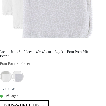
Jack o Juno Stofbleer – 40×40 cm – 3-pak – Pom Pom Mini –
Pearl/
Pom Pom
,
Stofbleer
159,95
kr.
På lager
KIDS-WORLD.DK →