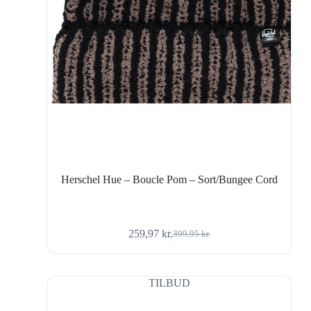
Herschel Hue – Boucle Pom – Sort/Bungee Cord
259,97
kr.
399,95
kr.
Den
Den
oprindelige
aktuelle
pris
pris
var:
er:
TILBUD
399,95 kr..
259,97 kr..