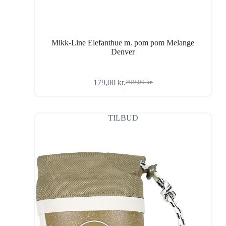
Mikk-Line Elefanthue m. pom pom Melange
Denver
179,00
kr.
299,00
kr.
Den
Den
oprindelige
aktuelle
pris
pris
var:
er:
TILBUD
299,00 kr..
179,00 kr..