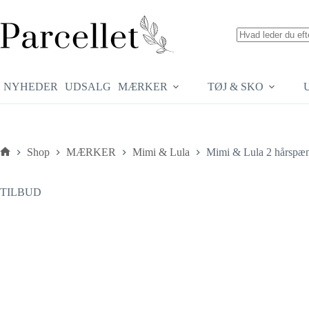
Fortsæt
til
indhold
Ingen
resultater
NYHEDER
UDSALG
MÆRKER
TØJ & SKO
Shop
MÆRKER
Mimi & Lula
Mimi & Lula 2 hårspæ
Forside
TILBUD