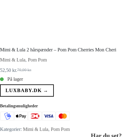
Mimi & Lula 2 hårspænder – Pom Pom Cherries Mon Cheri
Mimi & Lula
,
Pom Pom
52,50
kr.
70,00
kr.
Den
Den
oprindelige
aktuelle
På lager
pris
pris
var:
er:
LUXBABY.DK →
70,00 kr..
52,50 kr..
Betalingsmuligheder
Kategorier:
Mimi & Lula
,
Pom Pom
Har du set?