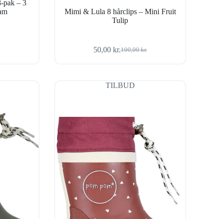
8-pak – 3
eam
Mimi & Lula 8 hårclips – Mini Fruit
Tulip
50,00
kr.
100,00
kr.
Den
Den
oprindelige
aktuelle
pris
pris
var:
er:
TILBUD
100,00 kr..
50,00 kr..