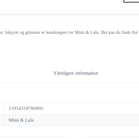
oprindelige
aktuelle
pris
pris
var:
er:
100,00 kr..
50,00 kr..
, hårpynt og glimmer er kendetegnet for Mimi & Lula. Her kan du finde flot <a
Yderligere information
15954318786895
Mimi & Lula