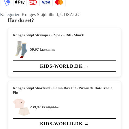
Kategorier:
Konges Sløjd tilbud
,
UDSALG
Har du set?
Konges Sløjd Strømper - 2-pak - Rib - Shark
59,97
kr.
99,95
kr.
Den
Den
oprindelige
aktuelle
pris
pris
var:
er:
KIDS-WORLD.DK →
99,95 kr..
59,97 kr..
Konges Sløjd Shortssæt - Famo Box Fit - Pirouette Dot/Creole
Pin
239,97
kr.
399,95
kr.
Den
Den
oprindelige
aktuelle
pris
pris
var:
er:
KIDS-WORLD.DK →
399,95 kr..
239,97 kr..