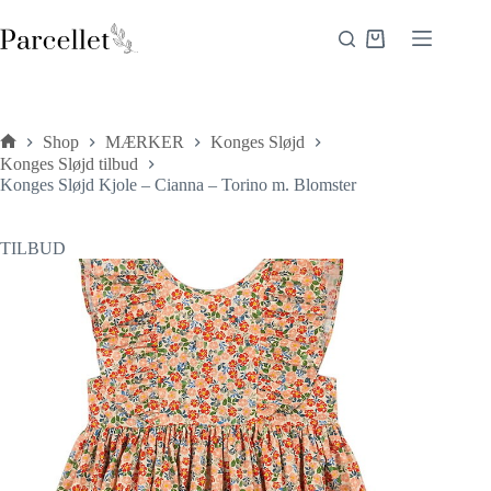
Fortsæt
til
Indkøbskurv
indhold
Shop
MÆRKER
Konges Sløjd
Forside
Konges Sløjd tilbud
Konges Sløjd Kjole – Cianna – Torino m. Blomster
TILBUD