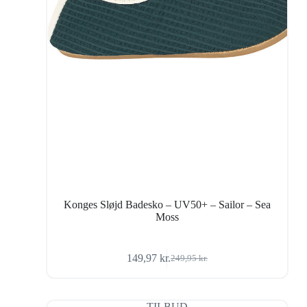
Konges Sløjd Badesko – UV50+ – Sailor – Sea
Moss
149,97
kr.
249,95
kr.
Den
Den
oprindelige
aktuelle
pris
pris
var:
er:
TILBUD