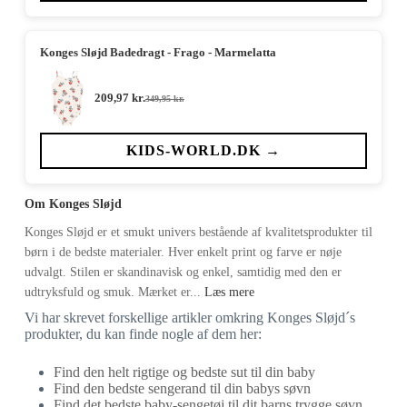
Konges Sløjd Badedragt - Frago - Marmelatta
209,97
kr.
349,95
kr.
Den
Den
oprindelige
aktuelle
pris
pris
var:
er:
KIDS-WORLD.DK →
349,95 kr..
209,97 kr..
Om Konges Sløjd
Konges Sløjd er et smukt univers bestående af kvalitetsprodukter til
børn i de bedste materialer. Hver enkelt print og farve er nøje
udvalgt. Stilen er skandinavisk og enkel, samtidig med den er
udtryksfuld og smuk. Mærket er...
Læs mere
Vi har skrevet forskellige artikler omkring Konges Sløjd´s
produkter, du kan finde nogle af dem her:
Find den helt rigtige og bedste sut til din baby
Find den bedste sengerand til din babys søvn
Find det bedste baby-sengetøj til dit barns trygge søvn