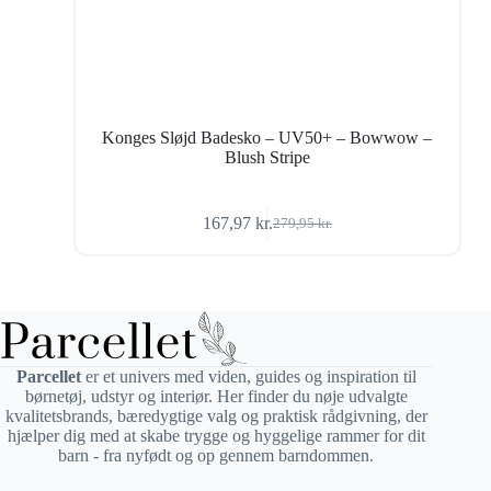
Konges Sløjd Badesko – UV50+ – Bowwow –
Blush Stripe
167,97
kr.
279,95
kr.
Den
Den
oprindelige
aktuelle
pris
pris
var:
er:
279,95 kr..
167,97 kr..
Parcellet
er et univers med viden, guides og inspiration til
børnetøj, udstyr og interiør. Her finder du nøje udvalgte
kvalitetsbrands, bæredygtige valg og praktisk rådgivning, der
hjælper dig med at skabe trygge og hyggelige rammer for dit
barn - fra nyfødt og op gennem barndommen.