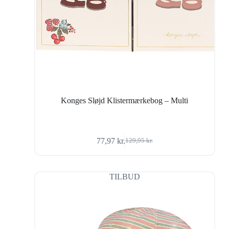
Konges Sløjd Klistermærkebog – Multi
77,97
kr.
129,95
kr.
Den
Den
oprindelige
aktuelle
pris
pris
var:
er:
TILBUD
129,95 kr..
77,97 kr..