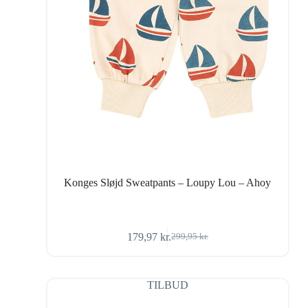
Konges Sløjd Sweatpants – Loupy Lou – Ahoy
179,97
kr.
299,95
kr.
Den
Den
oprindelige
aktuelle
pris
pris
var:
er:
TILBUD
299,95 kr..
179,97 kr..