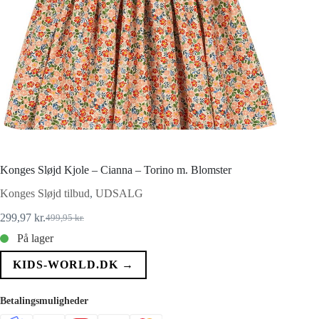
Konges Sløjd Kjole – Cianna – Torino m. Blomster
Konges Sløjd tilbud
,
UDSALG
299,97
kr.
499,95
kr.
Den
Den
oprindelige
aktuelle
På lager
pris
pris
var:
er:
KIDS-WORLD.DK →
499,95 kr..
299,97 kr..
Betalingsmuligheder