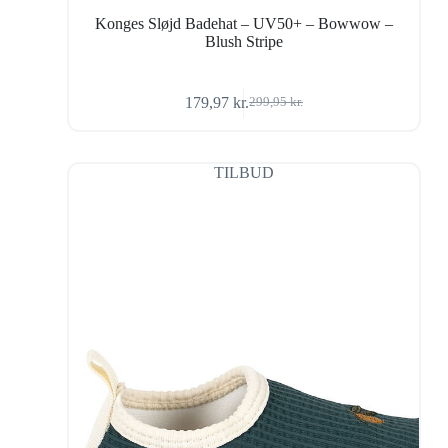
Konges Sløjd Badehat – UV50+ – Bowwow –
Blush Stripe
179,97
kr.
299,95
kr.
Den
Den
oprindelige
aktuelle
pris
pris
var:
er:
TILBUD
299,95 kr..
179,97 kr..