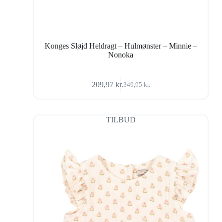
Konges Sløjd Heldragt – Hulmønster – Minnie –
Nonoka
209,97
kr.
349,95
kr.
Den
Den
oprindelige
aktuelle
pris
pris
var:
er:
TILBUD
349,95 kr..
209,97 kr..