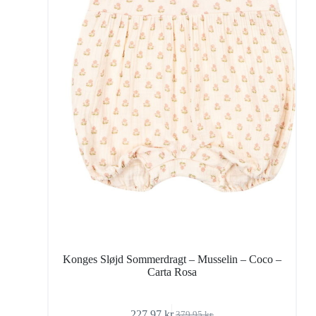
Konges Sløjd Sommerdragt – Musselin – Coco –
Carta Rosa
227,97
kr.
379,95
kr.