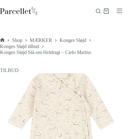
Fortsæt
til
Indkøbskurv
indhold
Shop
MÆRKER
Konges Sløjd
Forside
Konges Sløjd tilbud
Konges Sløjd Slå-om Heldragt – Cielo Marino
TILBUD