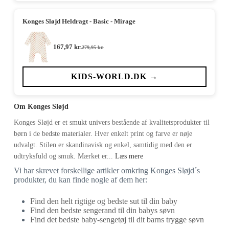
Konges Sløjd Heldragt - Basic - Mirage
167,97
kr.
279,95
kr.
Den
Den
oprindelige
aktuelle
pris
pris
var:
er:
KIDS-WORLD.DK →
279,95 kr..
167,97 kr..
Om Konges Sløjd
Konges Sløjd er et smukt univers bestående af kvalitetsprodukter til
børn i de bedste materialer. Hver enkelt print og farve er nøje
udvalgt. Stilen er skandinavisk og enkel, samtidig med den er
udtryksfuld og smuk. Mærket er...
Læs mere
Vi har skrevet forskellige artikler omkring Konges Sløjd´s
produkter, du kan finde nogle af dem her:
Find den helt rigtige og bedste sut til din baby
Find den bedste sengerand til din babys søvn
Find det bedste baby-sengetøj til dit barns trygge søvn