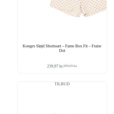
Konges Sløjd Shortssæt – Famo Box Fit – Fraise
Dot
239,97
kr.
399,95
kr.
Den
Den
oprindelige
aktuelle
pris
pris
var:
er:
TILBUD
399,95 kr..
239,97 kr..