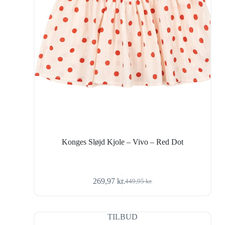
Konges Sløjd Kjole – Vivo – Red Dot
269,97
kr.
449,95
kr.
Den
Den
oprindelige
aktuelle
pris
pris
var:
er:
TILBUD
449,95 kr..
269,97 kr..