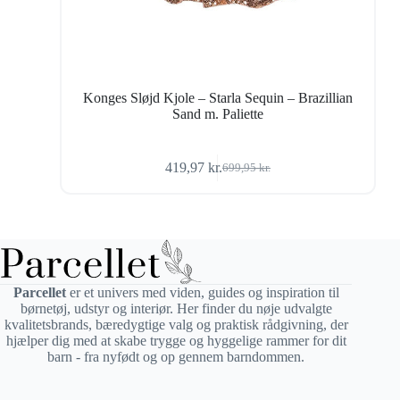
Konges Sløjd Kjole – Starla Sequin – Brazillian
Sand m. Paliette
419,97
kr.
699,95
kr.
Den
Den
oprindelige
aktuelle
pris
pris
var:
er:
699,95 kr..
419,97 kr..
Parcellet
er et univers med viden, guides og inspiration til
børnetøj, udstyr og interiør. Her finder du nøje udvalgte
kvalitetsbrands, bæredygtige valg og praktisk rådgivning, der
hjælper dig med at skabe trygge og hyggelige rammer for dit
barn - fra nyfødt og op gennem barndommen.