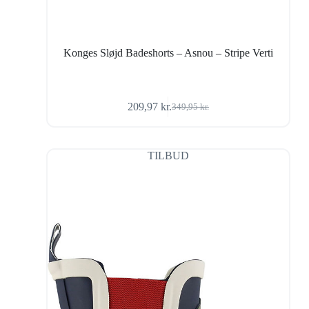
Konges Sløjd Badeshorts – Asnou – Stripe Verti
209,97
kr.
349,95
kr.
Den
Den
oprindelige
aktuelle
pris
pris
var:
er:
TILBUD
349,95 kr..
209,97 kr..