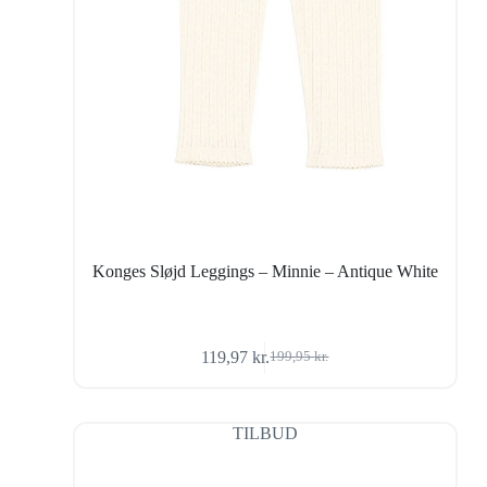
Konges Sløjd Leggings – Minnie – Antique White
119,97
kr.
199,95
kr.
Den
Den
oprindelige
aktuelle
pris
pris
var:
er:
TILBUD
199,95 kr..
119,97 kr..