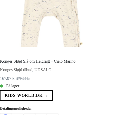
Konges Sløjd Slå-om Heldragt – Cielo Marino
Konges Sløjd tilbud
,
UDSALG
167,97
kr.
279,95
kr.
Den
Den
oprindelige
aktuelle
På lager
pris
pris
var:
er:
KIDS-WORLD.DK →
279,95 kr..
167,97 kr..
Betalingsmuligheder