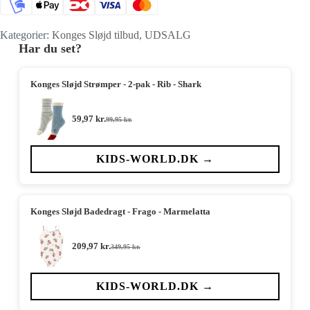
Kategorier:
Konges Sløjd tilbud
,
UDSALG
Har du set?
Konges Sløjd Strømper - 2-pak - Rib - Shark
59,97
kr.
99,95
kr.
Den
Den
oprindelige
aktuelle
pris
pris
var:
er:
KIDS-WORLD.DK →
99,95 kr..
59,97 kr..
Konges Sløjd Badedragt - Frago - Marmelatta
209,97
kr.
349,95
kr.
Den
Den
oprindelige
aktuelle
pris
pris
var:
er:
KIDS-WORLD.DK →
349,95 kr..
209,97 kr..