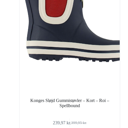
Konges Sløjd Gummistøvler – Kort – Roi –
Spellbound
239,97
kr.
399,95
kr.
Den
Den