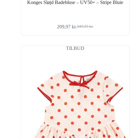
Konges Sløjd Badebluse – UV50+ – Stripe Bluie
209,97
kr.
349,95
kr.
Den
Den
oprindelige
aktuelle
pris
pris
var:
er:
TILBUD
349,95 kr..
209,97 kr..