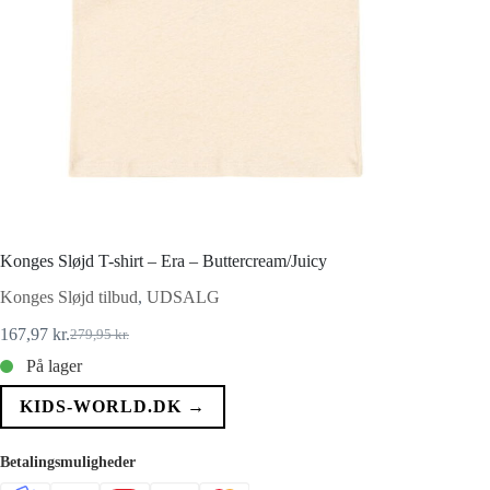
Konges Sløjd T-shirt – Era – Buttercream/Juicy
Konges Sløjd tilbud
,
UDSALG
167,97
kr.
279,95
kr.
Den
Den
oprindelige
aktuelle
På lager
pris
pris
var:
er:
KIDS-WORLD.DK →
279,95 kr..
167,97 kr..
Betalingsmuligheder