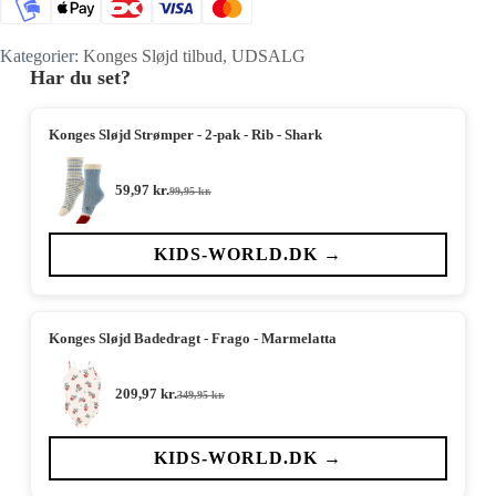
Kategorier:
Konges Sløjd tilbud
,
UDSALG
Har du set?
Konges Sløjd Strømper - 2-pak - Rib - Shark
59,97
kr.
99,95
kr.
Den
Den
oprindelige
aktuelle
pris
pris
var:
er:
KIDS-WORLD.DK →
99,95 kr..
59,97 kr..
Konges Sløjd Badedragt - Frago - Marmelatta
209,97
kr.
349,95
kr.
Den
Den
oprindelige
aktuelle
pris
pris
var:
er:
KIDS-WORLD.DK →
349,95 kr..
209,97 kr..