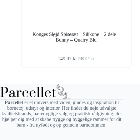
Konges Sløjd Spisesæt – Silikone – 2 dele –
Bunny – Quarry Blu
149,97
kr.
249,95
kr.
Den
Den
oprindelige
aktuelle
pris
pris
var:
er:
249,95 kr..
149,97 kr..
Parcellet
er et univers med viden, guides og inspiration til
børnetøj, udstyr og interiør. Her finder du nøje udvalgte
kvalitetsbrands, bæredygtige valg og praktisk rådgivning, der
hjælper dig med at skabe trygge og hyggelige rammer for dit
barn - fra nyfødt og op gennem barndommen.