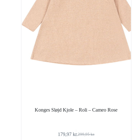
Konges Sløjd Kjole – Roli – Cameo Rose
179,97
kr.
299,95
kr.
Den
Den