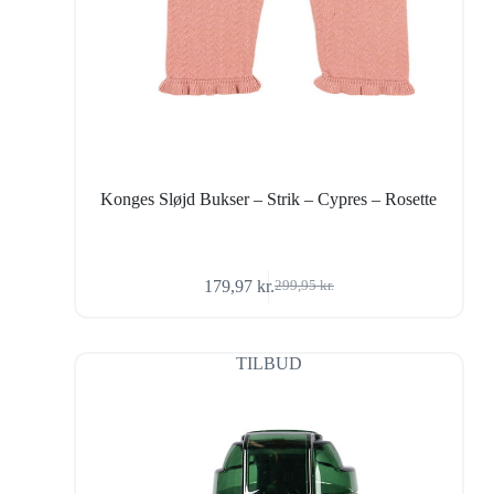
Konges Sløjd Bukser – Strik – Cypres – Rosette
179,97
kr.
299,95
kr.
Den
Den
oprindelige
aktuelle
pris
pris
var:
er:
TILBUD
299,95 kr..
179,97 kr..