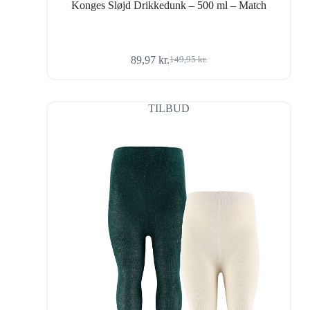
Konges Sløjd Drikkedunk – 500 ml – Match
89,97
kr.
149,95
kr.
Den
Den
oprindelige
aktuelle
pris
pris
var:
er:
TILBUD
149,95 kr..
89,97 kr..