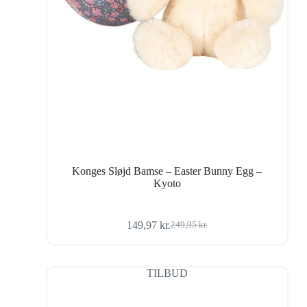
Konges Sløjd Bamse – Easter Bunny Egg –
Kyoto
149,97
kr.
249,95
kr.
Den
Den
oprindelige
aktuelle
pris
pris
var:
er:
TILBUD
249,95 kr..
149,97 kr..