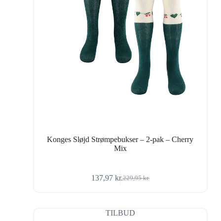
Konges Sløjd Strømpebukser – 2-pak – Cherry
Mix
137,97
kr.
229,95
kr.
Den
Den
oprindelige
aktuelle
pris
pris
var:
er:
TILBUD
229,95 kr..
137,97 kr..