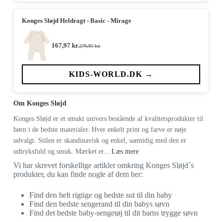
Konges Sløjd Heldragt - Basic - Mirage
167,97
kr.
279,95
kr.
Den
Den
oprindelige
aktuelle
pris
pris
var:
er:
KIDS-WORLD.DK →
279,95 kr..
167,97 kr..
Om Konges Sløjd
Konges Sløjd er et smukt univers bestående af kvalitetsprodukter til
børn i de bedste materialer. Hver enkelt print og farve er nøje
udvalgt. Stilen er skandinavisk og enkel, samtidig med den er
udtryksfuld og smuk. Mærket er...
Læs mere
Vi har skrevet forskellige artikler omkring Konges Sløjd´s
produkter, du kan finde nogle af dem her:
Find den helt rigtige og bedste sut til din baby
Find den bedste sengerand til din babys søvn
Find det bedste baby-sengetøj til dit barns trygge søvn