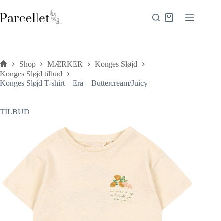
Fortsæt
til
Indkøbskurv
indhold
Shop
MÆRKER
Konges Sløjd
Forside
Konges Sløjd tilbud
Konges Sløjd T-shirt – Era – Buttercream/Juicy
TILBUD