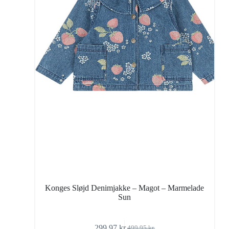
Konges Sløjd Denimjakke – Magot – Marmelade
Sun
299,97
kr.
499,95
kr.