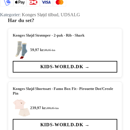
Kategorier:
Konges Sløjd tilbud
,
UDSALG
Har du set?
Konges Sløjd Strømper - 2-pak - Rib - Shark
59,97
kr.
99,95
kr.
Den
Den
oprindelige
aktuelle
pris
pris
var:
er:
KIDS-WORLD.DK →
99,95 kr..
59,97 kr..
Konges Sløjd Shortssæt - Famo Box Fit - Pirouette Dot/Creole
Pin
239,97
kr.
399,95
kr.
Den
Den
oprindelige
aktuelle
pris
pris
var:
er:
KIDS-WORLD.DK →
399,95 kr..
239,97 kr..