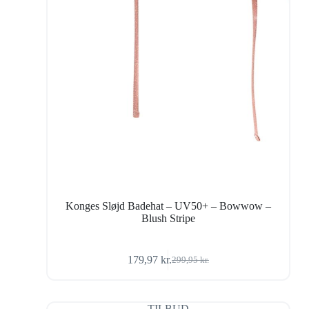
Konges Sløjd Badehat – UV50+ – Bowwow –
Blush Stripe
179,97
kr.
299,95
kr.
Den
Den
oprindelige
aktuelle
pris
pris
var:
er:
TILBUD