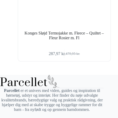
Konges Sløjd Termojakke m. Fleece – Quiltet –
Fleur Rosier m. Fl
287,97
kr.
479,95
kr.
Den
Den
oprindelige
aktuelle
pris
pris
var:
er:
479,95 kr..
287,97 kr..
Parcellet
er et univers med viden, guides og inspiration til
børnetøj, udstyr og interiør. Her finder du nøje udvalgte
kvalitetsbrands, bæredygtige valg og praktisk rådgivning, der
hjælper dig med at skabe trygge og hyggelige rammer for dit
barn - fra nyfødt og op gennem barndommen.