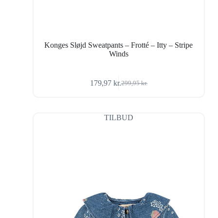
Konges Sløjd Sweatpants – Frotté – Itty – Stripe
Winds
179,97
kr.
299,95
kr.
Den
Den
oprindelige
aktuelle
pris
pris
var:
er:
TILBUD
299,95 kr..
179,97 kr..