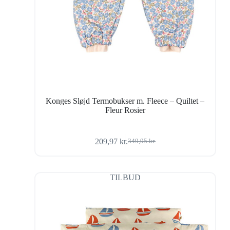
Konges Sløjd Termobukser m. Fleece – Quiltet –
Fleur Rosier
209,97
kr.
349,95
kr.
Den
Den
oprindelige
aktuelle
pris
pris
var:
er:
TILBUD
349,95 kr..
209,97 kr..