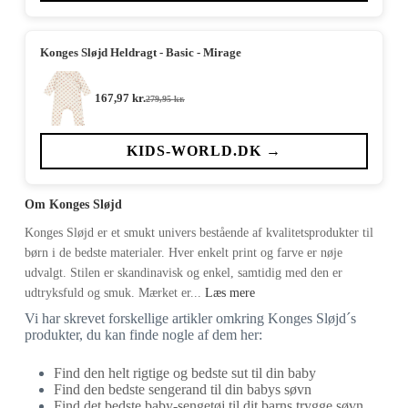
Konges Sløjd Heldragt - Basic - Mirage
167,97
kr.
279,95
kr.
Den
Den
oprindelige
aktuelle
pris
pris
var:
er:
KIDS-WORLD.DK →
279,95 kr..
167,97 kr..
Om Konges Sløjd
Konges Sløjd er et smukt univers bestående af kvalitetsprodukter til
børn i de bedste materialer. Hver enkelt print og farve er nøje
udvalgt. Stilen er skandinavisk og enkel, samtidig med den er
udtryksfuld og smuk. Mærket er...
Læs mere
Vi har skrevet forskellige artikler omkring Konges Sløjd´s
produkter, du kan finde nogle af dem her:
Find den helt rigtige og bedste sut til din baby
Find den bedste sengerand til din babys søvn
Find det bedste baby-sengetøj til dit barns trygge søvn