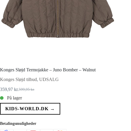
Konges Sløjd Termojakke – Juno Bomber – Walnut
Konges Sløjd tilbud
,
UDSALG
359,97
kr.
599,95
kr.
Den
Den
oprindelige
aktuelle
På lager
pris
pris
var:
er:
KIDS-WORLD.DK →
599,95 kr..
359,97 kr..
Betalingsmuligheder