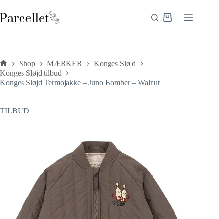
Fortsæt
til
Indkøbskurv
indhold
Shop
MÆRKER
Konges Sløjd
Forside
Konges Sløjd tilbud
Konges Sløjd Termojakke – Juno Bomber – Walnut
TILBUD