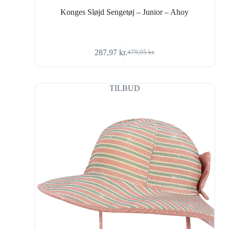
Konges Sløjd Sengetøj – Junior – Ahoy
287,97
kr.
479,95
kr.
Den
Den
oprindelige
aktuelle
pris
pris
var:
er:
TILBUD
479,95 kr..
287,97 kr..