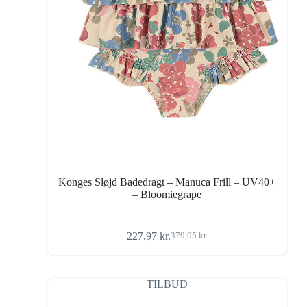
Konges Sløjd Badedragt – Manuca Frill – UV40+
– Bloomiegrape
227,97
kr.
379,95
kr.
Den
Den
oprindelige
aktuelle
pris
pris
var:
er:
TILBUD
379,95 kr..
227,97 kr..