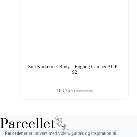
Sun Kortærmet Body – Eggnog Camper AOP –
92
103,35
kr.
159,00
kr.
Den
Den
oprindelige
aktuelle
pris
pris
var:
er:
159,00 kr..
103,35 kr..
Parcellet
er et univers med viden, guides og inspiration til