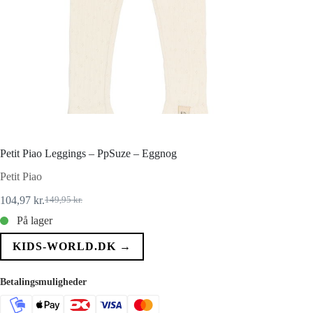
Petit Piao Leggings – PpSuze – Eggnog
Petit Piao
104,97
kr.
149,95
kr.
Den
Den
oprindelige
aktuelle
På lager
pris
pris
var:
er:
KIDS-WORLD.DK →
149,95 kr..
104,97 kr..
Betalingsmuligheder