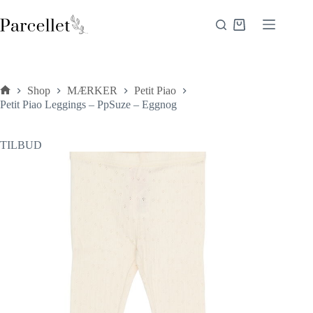
Fortsæt
til
Indkøbskurv
indhold
Shop
MÆRKER
Petit Piao
Forside
Petit Piao Leggings – PpSuze – Eggnog
TILBUD