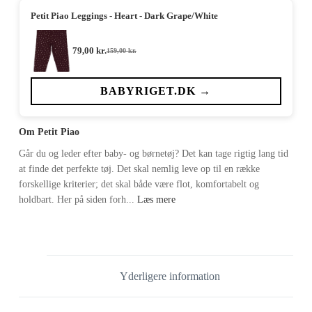
Petit Piao Leggings - Heart - Dark Grape/White
79,00
kr.
159,00
kr.
Den
Den
oprindelige
aktuelle
pris
pris
var:
er:
BABYRIGET.DK →
159,00 kr..
79,00 kr..
Om Petit Piao
Går du og leder efter baby- og børnetøj? Det kan tage rigtig lang tid
at finde det perfekte tøj. Det skal nemlig leve op til en række
forskellige kriterier; det skal både være flot, komfortabelt og
holdbart. Her på siden forh...
Læs mere
Yderligere information