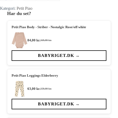
Kategori:
Petit Piao
Har du set?
Petit Piao Body - Striber - Nostalgic Rose/off white
84,00
kr.
169,00
kr.
Den
Den
oprindelige
aktuelle
pris
pris
var:
er:
BABYRIGET.DK →
169,00 kr..
84,00 kr..
Petit Piao Leggings Elderberry
63,00
kr.
159,00
kr.
Den
Den
oprindelige
aktuelle
pris
pris
var:
er:
BABYRIGET.DK →
159,00 kr..
63,00 kr..