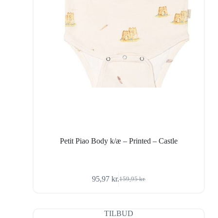
Petit Piao Body k/æ – Printed – Castle
95,97
kr.
159,95
kr.
Den
Den
oprindelige
aktuelle
pris
pris
var:
er:
TILBUD
159,95 kr..
95,97 kr..