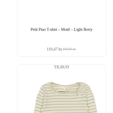
Petit Piao T-shirt – Motif – Light Berry
110,47
kr.
169,95
kr.
Den
Den
oprindelige
aktuelle
pris
pris
var:
er:
TILBUD
169,95 kr..
110,47 kr..